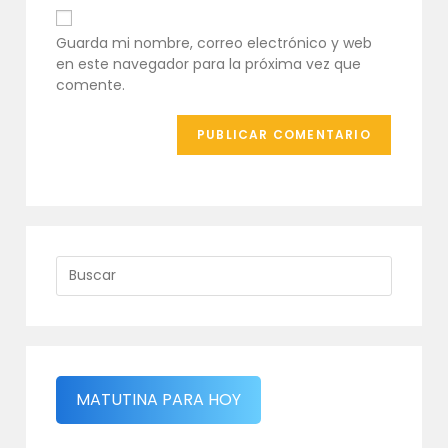
para
de
comentar
tu
Guarda mi nombre, correo electrónico y web
web
en este navegador para la próxima vez que
(opcional)
comente.
MATUTINA PARA HOY