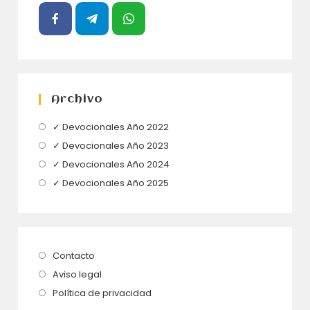
Archivo
Se
✓ Devocionales Año 2022
abre
Se
✓ Devocionales Año 2023
en
abre
Se
✓ Devocionales Año 2024
una
en
abre
Se
✓ Devocionales Año 2025
nueva
una
en
abre
pestaña
nueva
una
en
pestaña
nueva
una
pestaña
nueva
Se
Contacto
pestaña
abre
Se
Aviso legal
en
abre
Se
Política de privacidad
una
en
abre