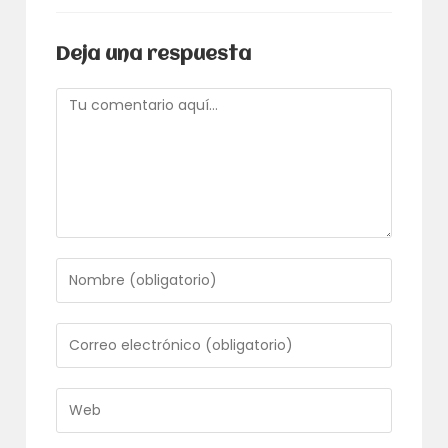
Deja una respuesta
Comentario
Introduce
tu
nombre
o
Introduce
nombre
tu
de
dirección
usuario
de
Introduce
para
correo
la
comentar
electrónico
URL