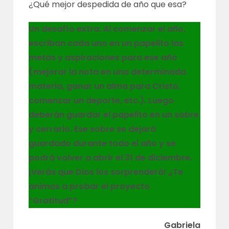
¿Qué mejor despedida de año que esa?
Un desafío extra: Al comenzar el año,
escriban cada uno en un papelito las
metas y aspiraciones para ese año
(mejorar la nota en una determinada
materia, ganar un alma para Cristo,
comenzar un deporte, etc.). Luego
deberán guardar el papelito en un sobre
y cerrarlo. Ese sobre se dejará
guardado durante todo el año y se
podrá volver a abrir el 31 de diciembre.
¡Verás que Dios los sorprenderá! ¿Te
animas a probar el proyecto
“Gratitud”?
Gabriela