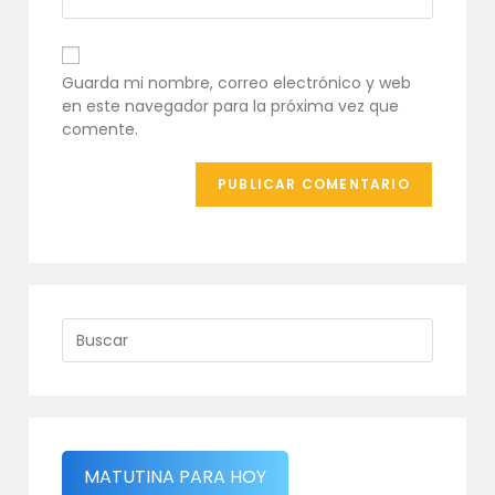
correo
la
comentar
electrónico
URL
para
de
comentar
tu
Guarda mi nombre, correo electrónico y web
web
en este navegador para la próxima vez que
(opcional)
comente.
MATUTINA PARA HOY