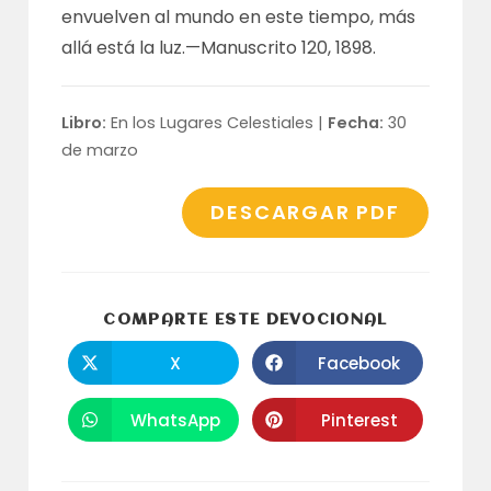
envuelven al mundo en este tiempo, más
allá está la luz.—
Manuscrito 120, 1898
.
Libro:
En los Lugares Celestiales |
Fecha:
30
de marzo
DESCARGAR PDF
COMPARTI
COMPARTE ESTE DEVOCIONAL
ESTE
CONTENID
X
Facebook
Se
Se
abre
abre
en
en
una
una
WhatsApp
Pinterest
Se
Se
nueva
nueva
abre
abre
ventana
ventana
en
en
una
una
nueva
nueva