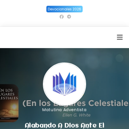
Ir
Devocionales 2026
al
contenido
Matutina Adventista
Alabando A Dios Ante El