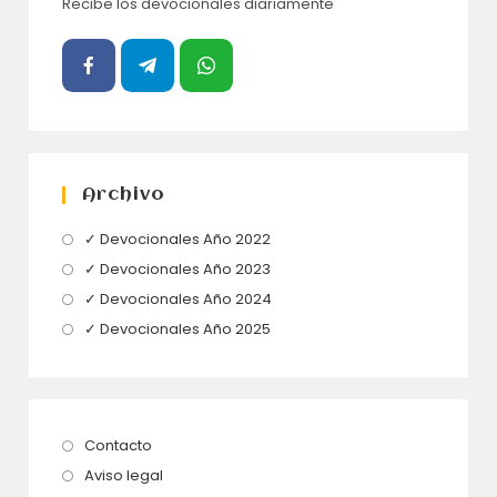
Recibe los devocionales diariamente
Archivo
Se
✓ Devocionales Año 2022
abre
Se
✓ Devocionales Año 2023
en
abre
Se
✓ Devocionales Año 2024
una
en
abre
Se
✓ Devocionales Año 2025
nueva
una
en
abre
pestaña
nueva
una
en
pestaña
nueva
una
pestaña
nueva
Se
Contacto
pestaña
abre
Se
Aviso legal