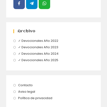
Archivo
Se
✓ Devocionales Año 2022
abre
Se
✓ Devocionales Año 2023
en
abre
Se
✓ Devocionales Año 2024
una
en
abre
Se
✓ Devocionales Año 2025
nueva
una
en
abre
pestaña
nueva
una
en
pestaña
nueva
una
pestaña
nueva
Se
Contacto
pestaña
abre
Se
Aviso legal
en
abre
Se
Política de privacidad
una
en
abre