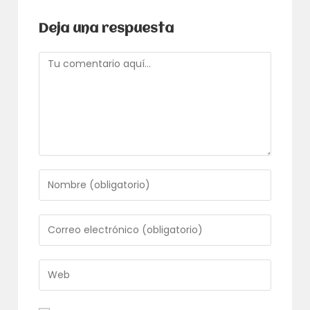
Deja una respuesta
Comentario
Introduce
tu
nombre
o
Introduce
nombre
tu
de
dirección
usuario
de
Introduce
para
correo
la
comentar
electrónico
URL
para
de