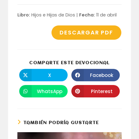
Libro:
Hijos e Hijas de Dios |
Fecha:
11 de abril
DESCARGAR PDF
COMPARTI
COMPARTE ESTE DEVOCIONAL
ESTE
CONTENID
X
Facebook
Se
Se
abre
abre
en
en
una
una
WhatsApp
Pinterest
Se
Se
nueva
nueva
abre
abre
ventana
ventana
en
en
una
una
nueva
nueva
ventana
ventana
TAMBIÉN PODRÍA GUSTARTE