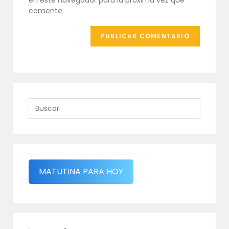
en este navegador para la próxima vez que
(opcional)
comente.
MATUTINA PARA HOY