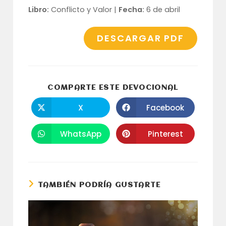
Libro:
Conflicto y Valor |
Fecha:
6 de abril
DESCARGAR PDF
COMPARTI
COMPARTE ESTE DEVOCIONAL
ESTE
CONTENID
X
Facebook
Se
Se
abre
abre
en
en
una
una
WhatsApp
Pinterest
Se
Se
nueva
nueva
abre
abre
ventana
ventana
en
en
una
una
nueva
nueva
ventana
ventana
TAMBIÉN PODRÍA GUSTARTE