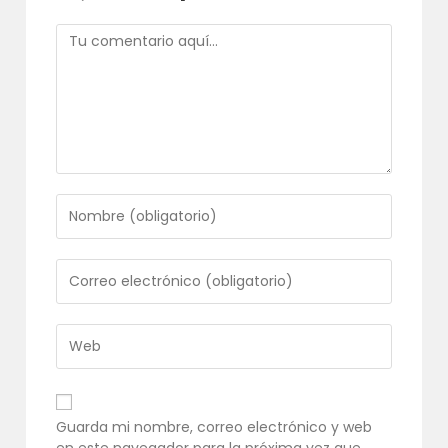
Comentario
Introduce
tu
nombre
o
Introduce
nombre
tu
de
dirección
usuario
de
Introduce
para
correo
la
comentar
electrónico
URL
para
de
comentar
tu
Guarda mi nombre, correo electrónico y web
web