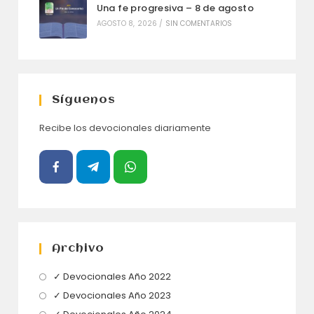
Una fe progresiva – 8 de agosto
AGOSTO 8, 2026
/
SIN COMENTARIOS
Síguenos
Recibe los devocionales diariamente
Archivo
Se
✓ Devocionales Año 2022
abre
Se
✓ Devocionales Año 2023
en
abre