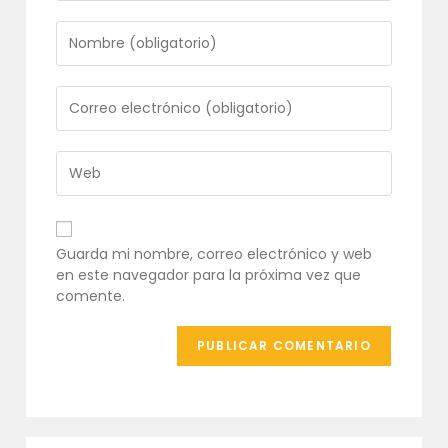
Introduce
tu
nombre
o
Introduce
nombre
tu
de
dirección
usuario
de
Introduce
para
correo
la
comentar
electrónico
URL
para
de
comentar
tu
Guarda mi nombre, correo electrónico y web
web
en este navegador para la próxima vez que
(opcional)
comente.