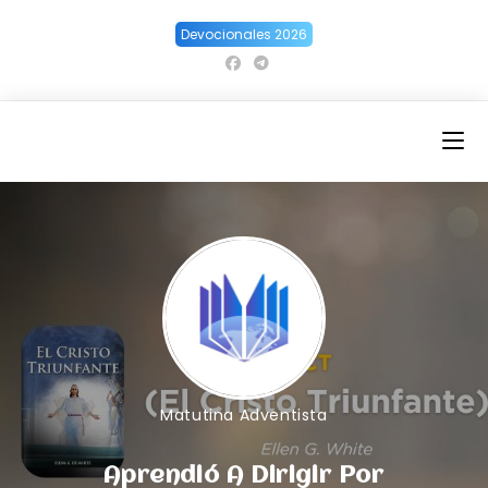
Ir
Devocionales 2026
al
contenido
Matutina Adventista
Aprendió A Dirigir Por