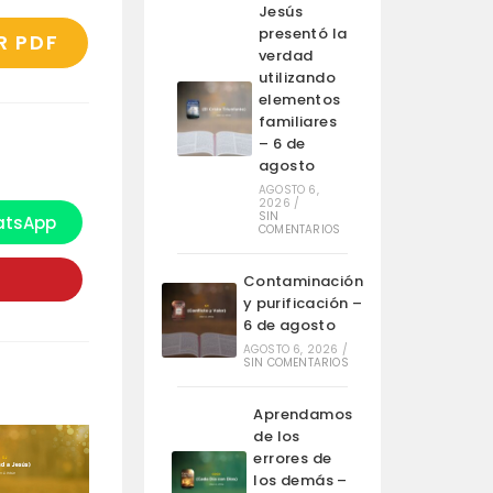
Jesús
presentó la
R PDF
verdad
utilizando
elementos
familiares
– 6 de
agosto
AGOSTO 6,
2026
/
SIN
tsApp
e
COMENTARIOS
bre
n
na
Contaminación
ueva
y purificación –
entana
6 de agosto
AGOSTO 6, 2026
/
SIN COMENTARIOS
Aprendamos
de los
errores de
los demás –