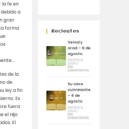
 la fe en
 debido a
En gran
ica forma
Recientes
que
Velad y
los
orad – 6 de
agosto
mente…
AGOSTO 6,
2026
/
SIN
COMENTARIOS
tes de la
ono de
Su obra
u ley a fin
culminante
– 6 de
ierno. Es
agosto
mbre fuera
AGOSTO 6,
2026
/
e el Hijo
SIN
COMENTARIOS
ados. El