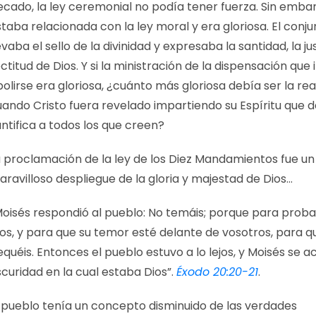
ecado, la ley ceremonial no podía tener fuerza. Sin emba
taba relacionada con la ley moral y era gloriosa. El conj
evaba el sello de la divinidad y expresaba la santidad, la jus
ctitud de Dios. Y si la ministración de la dispensación que 
olirse era gloriosa, ¿cuánto más gloriosa debía ser la rea
ando Cristo fuera revelado impartiendo su Espíritu que d
ntifica a todos los que creen?
a proclamación de la ley de los Diez Mandamientos fue un
ravilloso despliegue de la gloria y majestad de Dios…
Moisés respondió al pueblo: No temáis; porque para proba
ios, y para que su temor esté delante de vosotros, para q
quéis. Entonces el pueblo estuvo a lo lejos, y Moisés se a
curidad en la cual estaba Dios”.
Éxodo 20:20-21
.
l pueblo tenía un concepto disminuido de las verdades