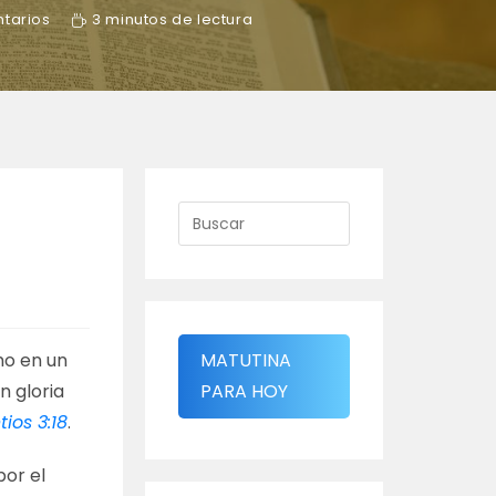
tarios
3 minutos de lectura
l
mo en un
MATUTINA
n gloria
PARA HOY
tios 3:18
.
por el