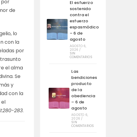
 por
El esfuerzo
sostenido
amor de
contra el
esfuerzo
espasmódico
elio, lo
– 6 de
agosto
n con la
AGOSTO 6,
veladas por
2026
/
SIN
COMENTARIOS
n trasunto
re el alma
Las
ivina. Se
bendiciones
producto
 más y
de la
dad con la
obediencia
 el
– 6 de
agosto
1:280-283
.
AGOSTO 6,
2026
/
SIN
COMENTARIOS