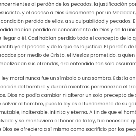
ncernientes al perdón de los pecados, la justificación por
esucristo, y el acceso a Dios únicamente por un Mediador,
 condición perdida de ellos, a su culpabilidad y pecados. 
edida habían perdido el conocimiento de Dios y de la ún
 llegar a él. Casi habían perdido todo el concepto de lo 
nstituye el pecado y de lo que es la justicia. El perdón de 
ecados por medio de Cristo, el Mesías prometido, a quien
imbolizaban sus ofrendas, era entendido tan sólo oscura
 ley moral nunca fue un símbolo o una sombra. Existía an
reación del hombre y durará mientras permanezca el tr
os. Dios no podía cambiar ni alterar un solo precepto de s
 salvar al hombre, pues la ley es el fundamento de su gob
mutable, inalterable, infinita y eterna. A fin de que el ho
lvado y se mantuviera el honor de la ley, fue necesario qu
 Dios se ofreciera a sí mismo como sacrificio por los pec