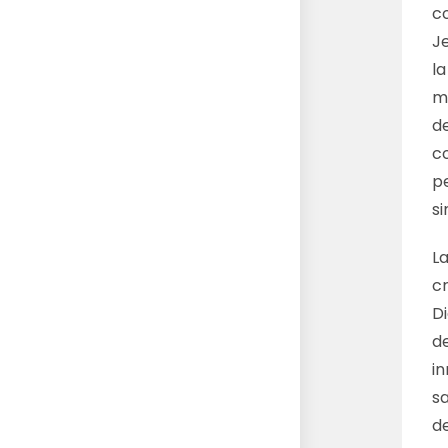
co
J
la
m
de
co
p
s
La
c
Di
de
in
sa
de