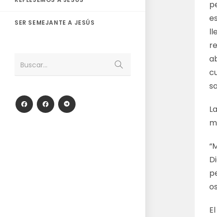
p
es
SER SEMEJANTE A JESÚS
ll
re
ab
Enviar
Buscar...
la
cu
búsqueda
sa
L
ma
“
D
pe
os
E