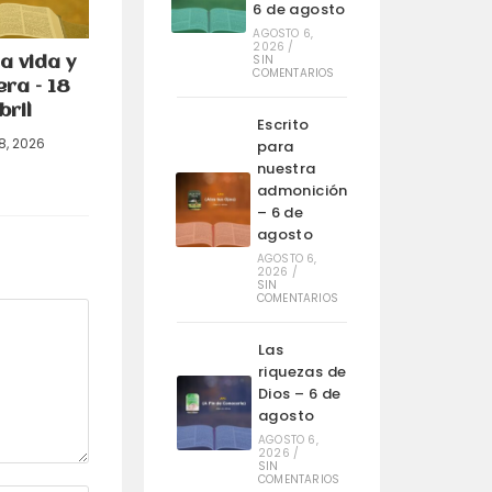
6 de agosto
AGOSTO 6,
2026
/
SIN
a vida y
COMENTARIOS
era – 18
bril
Escrito
18, 2026
para
nuestra
admonición
– 6 de
agosto
AGOSTO 6,
2026
/
SIN
COMENTARIOS
Las
riquezas de
Dios – 6 de
agosto
AGOSTO 6,
2026
/
SIN
COMENTARIOS