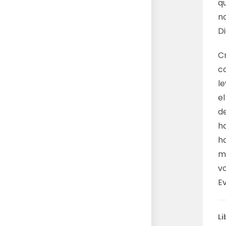
q
n
Di
Cr
c
le
el
d
h
h
m
vo
E
Li