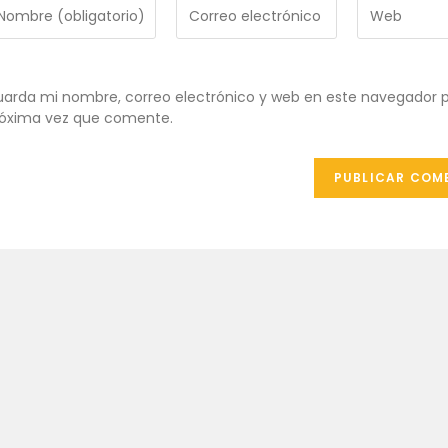
troduce
Introduce
Introduce
tu
la
ombre
dirección
URL
de
de
ombre
correo
tu
arda mi nombre, correo electrónico y web en este navegador p
e
electrónico
web
óxima vez que comente.
uario
para
(opcional)
ra
comentar
omentar