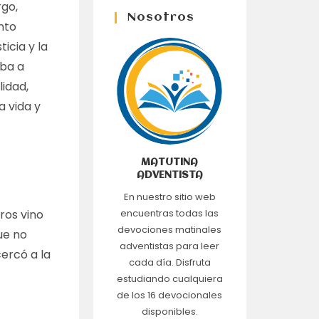
rgo,
Nosotros
unto
ticia y la
iba a
lidad,
a vida y
MATUTINA
ADVENTISTA
En nuestro sitio web
ros vino
encuentras todas las
devociones matinales
ue no
adventistas para leer
cercó a la
cada día. Disfruta
estudiando cualquiera
de los 16 devocionales
disponibles.