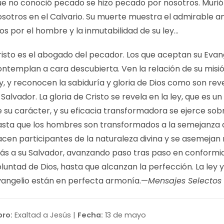
ue no conoció pecado se hizo pecado por nosotros. Murió
osotros en el Calvario. Su muerte muestra el admirable 
os por el hombre y la inmutabilidad de su ley…
isto es el abogado del pecador. Los que aceptan su Evang
ontemplan a cara descubierta. Ven la relación de su misió
y, y reconocen la sabiduría y gloria de Dios como son re
 Salvador. La gloria de Cristo se revela en la ley, que es u
e su carácter, y su eficacia transformadora se ejerce sob
asta que los hombres son transformados a la semejanza d
acen participantes de la naturaleza divina y se asemejan
ás a su Salvador, avanzando paso tras paso en conformi
luntad de Dios, hasta que alcanzan la perfección. La ley y
vangelio están en perfecta armonía.—
Mensajes Selectos 
bro:
Exaltad a Jesús |
Fecha:
13 de mayo