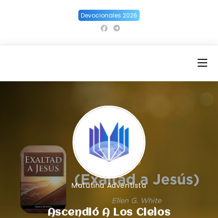
Ir
Devocionales 2026
al
contenido
Matutina Adventista
Ascendió A Los Cielos