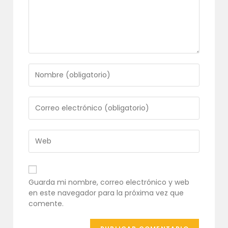
Introduce
tu
nombre
o
Introduce
nombre
tu
de
dirección
usuario
de
Introduce
para
correo
la
comentar
electrónico
URL
para
de
comentar
tu
Guarda mi nombre, correo electrónico y web
web
en este navegador para la próxima vez que
(opcional)
comente.