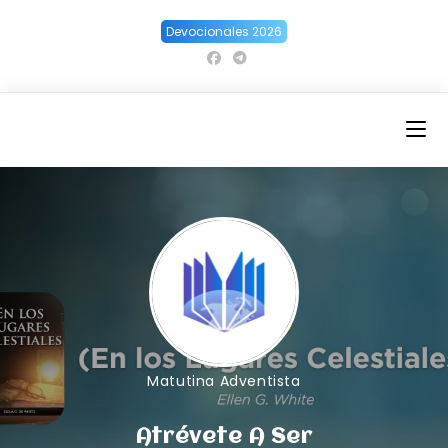
Ir
Devocionales 2026
al
contenido
Matutina Adventista
Atrévete A Ser