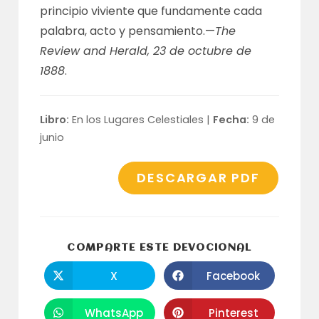
principio viviente que fundamente cada
palabra, acto y pensamiento.—
The
Review and Herald, 23 de octubre de
1888
.
Libro:
En los Lugares Celestiales |
Fecha:
9 de
junio
DESCARGAR PDF
COMPARTI
COMPARTE ESTE DEVOCIONAL
ESTE
CONTENID
X
Facebook
Se
Se
abre
abre
en
en
una
una
WhatsApp
Pinterest
Se
Se