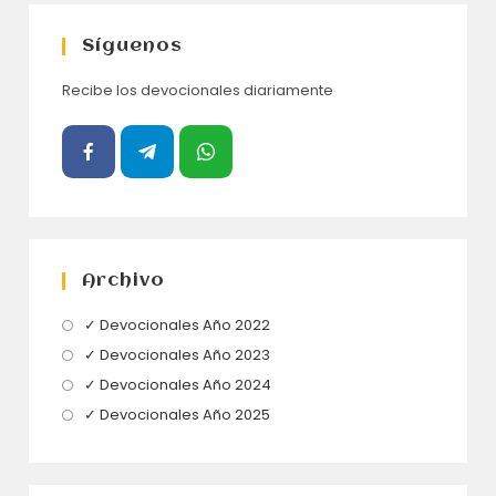
Síguenos
Recibe los devocionales diariamente
Archivo
Se
✓ Devocionales Año 2022
abre
Se
✓ Devocionales Año 2023
en
abre
Se
✓ Devocionales Año 2024
una
en
abre
Se
✓ Devocionales Año 2025
nueva
una
en
abre
pestaña
nueva
una
en
pestaña
nueva