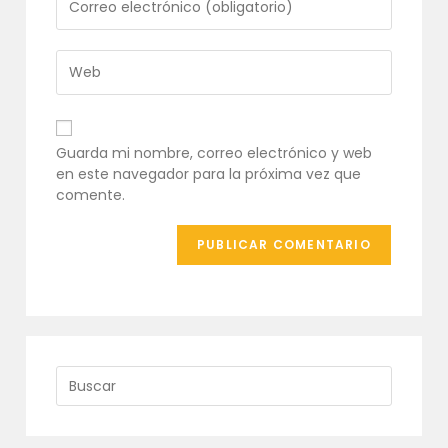
nombre
tu
de
dirección
usuario
de
Introduce
para
correo
la
comentar
electrónico
URL
para
de
comentar
tu
Guarda mi nombre, correo electrónico y web
web
en este navegador para la próxima vez que
(opcional)
comente.