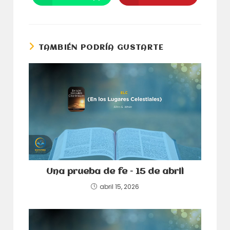
nueva
nueva
abre
abre
ventana
ventana
en
en
una
una
nueva
nueva
ventana
ventana
TAMBIÉN PODRÍA GUSTARTE
Una prueba de fe – 15 de abril
abril 15, 2026