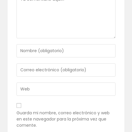
Introduce
tu
nombre
o
Introduce
nombre
tu
de
dirección
usuario
de
Introduce
para
correo
la
comentar
electrónico
URL
para
de
comentar
tu
Guarda mi nombre, correo electrónico y web
web
en este navegador para la próxima vez que
(opcional)
comente.