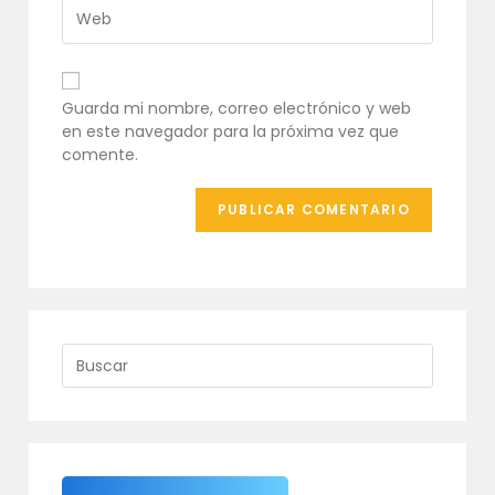
usuario
de
Introduce
para
correo
la
comentar
electrónico
URL
para
de
comentar
tu
Guarda mi nombre, correo electrónico y web
web
en este navegador para la próxima vez que
(opcional)
comente.