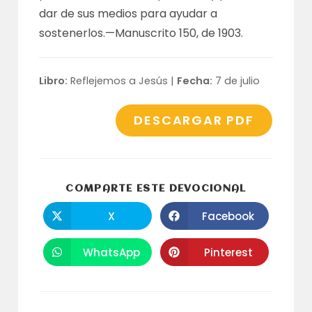
dar de sus medios para ayudar a
sostenerlos.—
Manuscrito 150
, de 1903.
Libro:
Reflejemos a Jesús |
Fecha:
7 de julio
DESCARGAR PDF
COMPARTI
COMPARTE ESTE DEVOCIONAL
ESTE
CONTENID
X
Facebook
Se
Se
abre
abre
en
en
una
una
WhatsApp
Pinterest
Se
Se
nueva
nueva
abre
abre
ventana
ventana
en
en
una
una
nueva
nueva
ventana
ventana