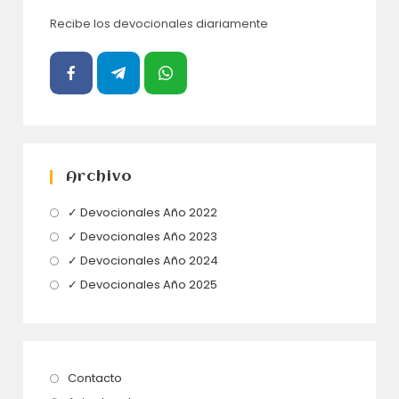
Recibe los devocionales diariamente
Archivo
Se
✓ Devocionales Año 2022
abre
Se
✓ Devocionales Año 2023
en
abre
Se
✓ Devocionales Año 2024
una
en
abre
Se
✓ Devocionales Año 2025
nueva
una
en
abre
pestaña
nueva
una
en
pestaña
nueva
una
pestaña
nueva
Se
Contacto
pestaña