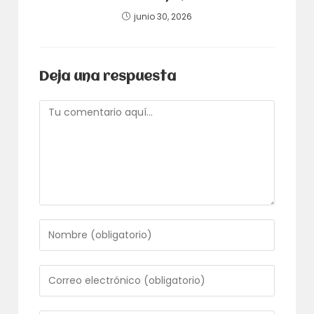
junio 30, 2026
Deja una respuesta
Comentario
Introduce
tu
nombre
o
Introduce
nombre
tu
de
dirección