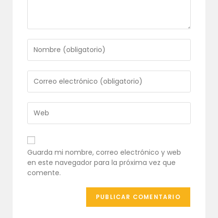
Introduce
tu
nombre
o
Introduce
nombre
tu
de
dirección
usuario
de
Introduce
para
correo
la
comentar
electrónico
URL
para
de
comentar
tu
Guarda mi nombre, correo electrónico y web
web
en este navegador para la próxima vez que
(opcional)
comente.