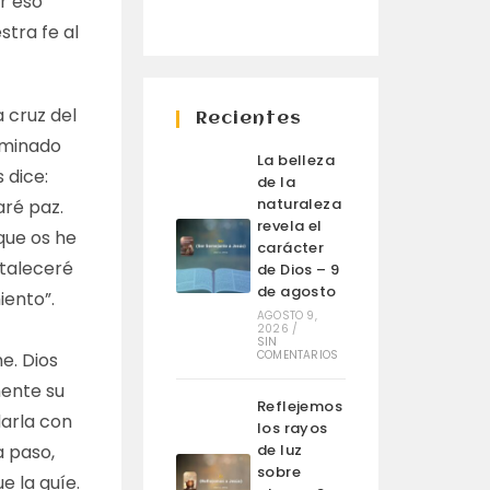
r eso
tra fe al
a cruz del
Recientes
aminado
La belleza
 dice:
de la
naturaleza
aré paz.
revela el
que os he
carácter
rtaleceré
de Dios – 9
de agosto
iento”.
AGOSTO 9,
2026
/
SIN
COMENTARIOS
e. Dios
mente su
Reflejemos
darla con
los rayos
a paso,
de luz
sobre
e la guíe.