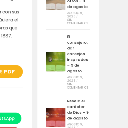
otros – 9
de agosto
a con sus
AGOSTO 9,
2026
/
uiera el
SIN
COMENTARIOS
bras que
 1887.
El
consejero:
dar
consejos
inspirados
– 9 de
R PDF
agosto
AGOSTO 9,
2026
/
SIN
COMENTARIOS
Revela el
carácter
de Dios – 9
tsApp
de agosto
e
bre
AGOSTO 9,
n
2026
/