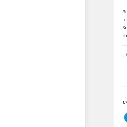
B
a
S
me
Li
C