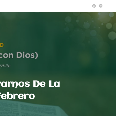
a
arnos De La
Febrero