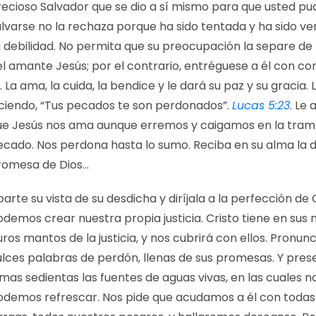
recioso Salvador que se dio a sí mismo para que usted pu
alvarse no la rechaza porque ha sido tentada y ha sido ve
u debilidad. No permita que su preocupación la separe de 
l amante Jesús; por el contrario, entréguese a él con co
. La ama, la cuida, la bendice y le dará su paz y su gracia. 
iciendo, “Tus pecados te son perdonados”.
Lucas 5:23
. Le
ue Jesús nos ama aunque erremos y caigamos en la tram
ecado. Nos perdona hasta lo sumo. Reciba en su alma la 
romesa de Dios…
arte su vista de su desdicha y diríjala a la perfección de 
demos crear nuestra propia justicia. Cristo tiene en sus
ros mantos de la justicia, y nos cubrirá con ellos. Pronun
ulces palabras de perdón, llenas de sus promesas. Y prese
mas sedientas las fuentes de aguas vivas, en las cuales n
odemos refrescar. Nos pide que acudamos a él con todas