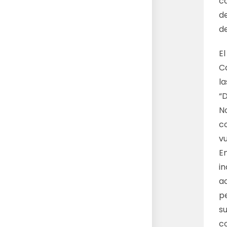
c
d
d
El
C
la
“
N
c
v
E
i
a
pe
su
co