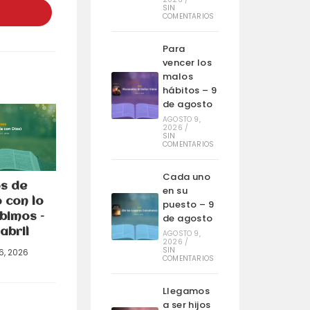
na
SIN
COMENTARIOS
ueva
entana
Para
vencer los
malos
hábitos – 9
de agosto
AGOSTO 9,
2026
/
SIN
COMENTARIOS
Cada uno
s de
en su
 con lo
puesto – 9
bimos –
de agosto
abril
AGOSTO 9,
2026
/
SIN
16, 2026
COMENTARIOS
Llegamos
a ser hijos