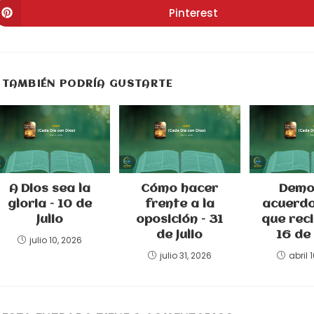
una
una
u
Pinterest
Se
nueva
nueva
n
abre
ventana
ventana
v
en
una
nueva
ventana
TAMBIÉN PODRÍA GUSTARTE
A Dios sea la
Cómo hacer
Demo
gloria – 10 de
frente a la
acuerdo
julio
oposición – 31
que reci
de julio
16 de 
julio 10, 2026
julio 31, 2026
abril 