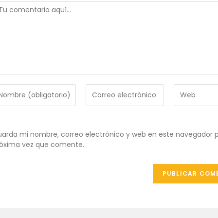
omentario
troduce
Introduce
Introduce
tu
la
ombre
dirección
URL
de
de
ombre
correo
tu
arda mi nombre, correo electrónico y web en este navegador p
e
electrónico
web
óxima vez que comente.
uario
para
(opcional)
ra
comentar
omentar