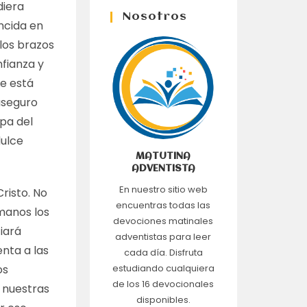
diera
Nosotros
ncida en
los brazos
nfianza y
Le está
 aseguro
pa del
dulce
MATUTINA
ADVENTISTA
En nuestro sitio web
Cristo. No
encuentras todas las
 manos los
devociones matinales
ciará
adventistas para leer
nta a las
cada día. Disfruta
os
estudiando cualquiera
de los 16 devocionales
 nuestras
disponibles.