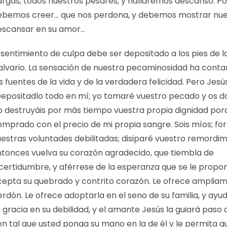
argas, todos nuestros pesares, y hallaremos descanso. Po
ebemos creer… que nos perdona, y debemos mostrar nues
escansar en su amor…
 sentimiento de culpa debe ser depositado a los pies de l
alvario. La sensación de nuestra pecaminosidad ha cont
s fuentes de la vida y de la verdadera felicidad. Pero Jesús
Depositadlo todo en mí; yo tomaré vuestro pecado y os d
o destruyáis por más tiempo vuestra propia dignidad por
omprado con el precio de mi propia sangre. Sois míos; fo
uestras voluntades debilitadas; disiparé vuestro remordim
ntonces vuelva su corazón agradecido, que tiembla de
ncertidumbre, y aférrese de la esperanza que se le propon
cepta su quebrado y contrito corazón. Le ofrece amplia
rdón. Le ofrece adoptarla en el seno de su familia, y ayu
 gracia en su debilidad, y el amante Jesús la guiará paso 
n tal que usted ponga su mano en la de él y le permita qu