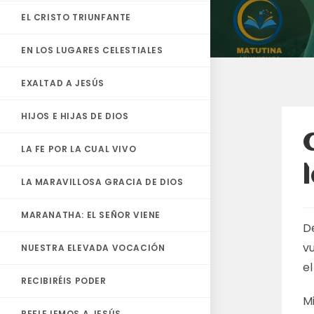
EL CRISTO TRIUNFANTE
EN LOS LUGARES CELESTIALES
EXALTAD A JESÚS
HIJOS E HIJAS DE DIOS
LA FE POR LA CUAL VIVO
LA MARAVILLOSA GRACIA DE DIOS
MARANATHA: EL SEÑOR VIENE
D
vu
NUESTRA ELEVADA VOCACIÓN
e
RECIBIRÉIS PODER
M
REFLEJEMOS A JESÚS