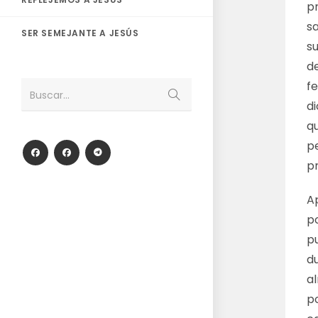
p
s
SER SEMEJANTE A JESÚS
s
de
fe
Enviar
Buscar...
la
d
búsqueda
q
p
p
Ap
po
pu
d
al
p