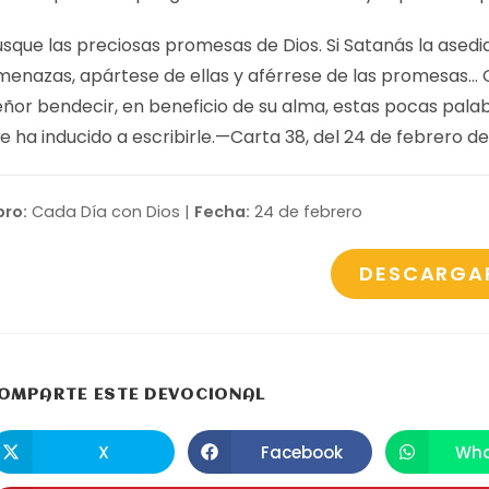
usque las preciosas promesas de Dios. Si Satanás la asedi
menazas, apártese de ellas y aférrese de las promesas… Q
eñor bendecir, en beneficio de su alma, estas pocas pala
 ha inducido a escribirle.—
Carta 38
, del 24 de febrero de
bro:
Cada Día con Dios |
Fecha:
24 de febrero
DESCARGA
COMPARTIR
OMPARTE ESTE DEVOCIONAL
ESTE
X
Facebook
Wha
Se
Se
S
abre
abre
a
CONTENIDO
en
en
e