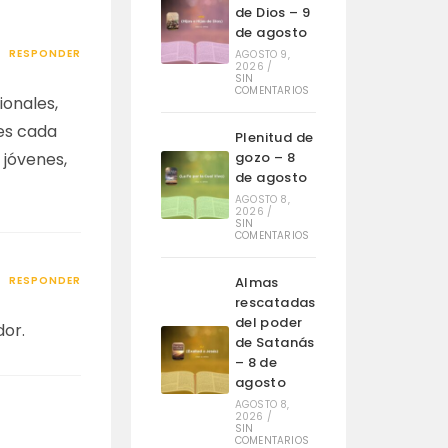
de Dios – 9
de agosto
RESPONDER
AGOSTO 9,
2026
/
SIN
COMENTARIOS
ionales,
es cada
Plenitud de
gozo – 8
 jóvenes,
de agosto
AGOSTO 8,
2026
/
SIN
COMENTARIOS
Almas
RESPONDER
rescatadas
del poder
dor.
de Satanás
– 8 de
agosto
AGOSTO 8,
2026
/
SIN
COMENTARIOS