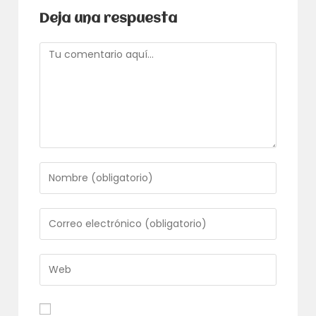
Deja una respuesta
Comentario
Introduce
tu
nombre
o
Introduce
nombre
tu
de
dirección
usuario
de
Introduce
para
correo
la
comentar
electrónico
URL
para
de