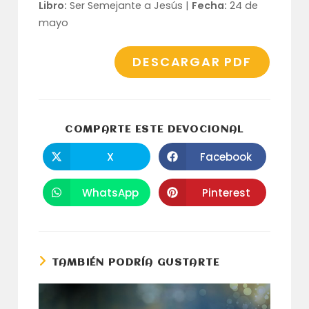
Libro:
Ser Semejante a Jesús |
Fecha:
24 de
mayo
DESCARGAR PDF
COMPARTI
COMPARTE ESTE DEVOCIONAL
ESTE
CONTENID
X
Facebook
Se
Se
abre
abre
en
en
una
una
WhatsApp
Pinterest
Se
Se
nueva
nueva
abre
abre
ventana
ventana
en
en
una
una
nueva
nueva
ventana
ventana
TAMBIÉN PODRÍA GUSTARTE