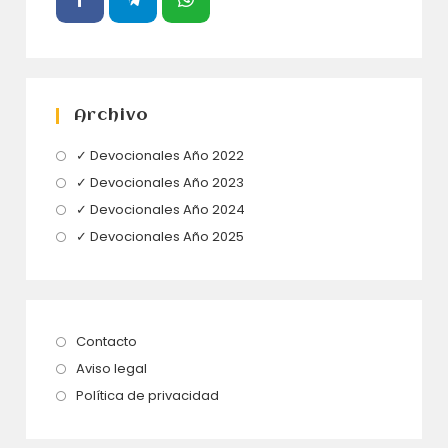
Archivo
Se
✓ Devocionales Año 2022
abre
Se
✓ Devocionales Año 2023
en
abre
Se
✓ Devocionales Año 2024
una
en
abre
Se
✓ Devocionales Año 2025
nueva
una
en
abre
pestaña
nueva
una
en
pestaña
nueva
una
pestaña
nueva
Se
Contacto
pestaña
abre
Se
Aviso legal
en
abre
Se
Política de privacidad
una
en
abre
nueva
una
en