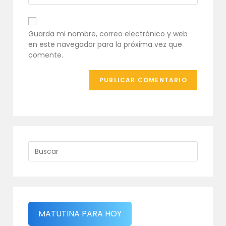
comentar
electrónico
URL
para
de
comentar
tu
Guarda mi nombre, correo electrónico y web
web
en este navegador para la próxima vez que
(opcional)
comente.
MATUTINA PARA HOY