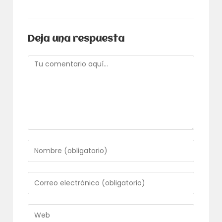
Deja una respuesta
Comentario
Introduce
tu
nombre
o
Introduce
nombre
tu
de
dirección
usuario
de
Introduce
para
correo
la