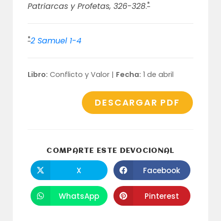
*
Patriarcas y Profetas, 326-328
.
*
2 Samuel 1-4
Libro:
Conflicto y Valor |
Fecha:
1 de abril
DESCARGAR PDF
COMPARTI
COMPARTE ESTE DEVOCIONAL
ESTE
CONTENID
X
Facebook
Se
Se
abre
abre
en
en
una
una
WhatsApp
Pinterest
Se
Se
nueva
nueva
abre
abre
ventana
ventana
en
en
una
una