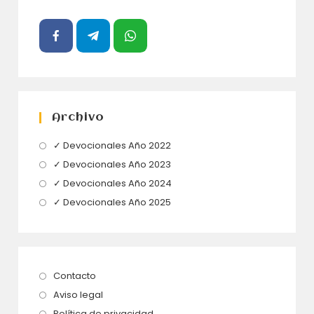
Archivo
Se
✓ Devocionales Año 2022
abre
Se
✓ Devocionales Año 2023
en
abre
Se
✓ Devocionales Año 2024
una
en
abre
Se
✓ Devocionales Año 2025
nueva
una
en
abre
pestaña
nueva
una
en
pestaña
nueva
una
pestaña
nueva
Se
Contacto
pestaña
abre
Se
Aviso legal
en
abre
Se
Política de privacidad