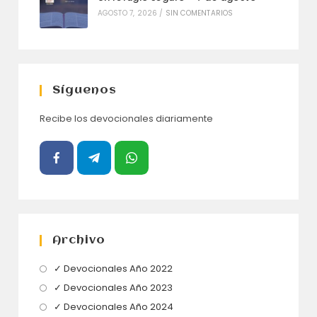
AGOSTO 7, 2026
/
SIN COMENTARIOS
Síguenos
Recibe los devocionales diariamente
Archivo
Se
✓ Devocionales Año 2022
abre
Se
✓ Devocionales Año 2023
en
abre
Se
✓ Devocionales Año 2024