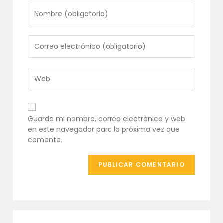
Introduce
tu
nombre
o
Introduce
nombre
tu
de
dirección
usuario
de
Introduce
para
correo
la
comentar
electrónico
URL
para
de
comentar
tu
Guarda mi nombre, correo electrónico y web
web
en este navegador para la próxima vez que
(opcional)
comente.