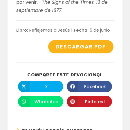
por venir.—
The Signs of the Times, 13 de
septiembre de 1877
.
Libro:
Reflejemos a Jesús |
Fecha:
6 de junio
DESCARGAR PDF
COMPARTI
COMPARTE ESTE DEVOCIONAL
ESTE
CONTENID
X
Facebook
Se
Se
abre
abre
en
en
una
una
WhatsApp
Pinterest
Se
Se
nueva
nueva
abre
abre
ventana
ventana
en
en
una
una
nueva
nueva
ventana
ventana