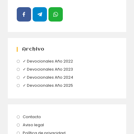
Archivo
Se
✓ Devocionales Año 2022
abre
Se
✓ Devocionales Año 2023
en
abre
Se
✓ Devocionales Año 2024
una
en
abre
Se
✓ Devocionales Año 2025
nueva
una
en
abre
pestaña
nueva
una
en
pestaña
nueva
una
pestaña
nueva
Se
Contacto
pestaña
abre
Se
Aviso legal
en
abre
Se
Política de privacidad