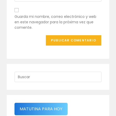
comentar
electrónico
URL
para
de
comentar
tu
Guarda mi nombre, correo electrónico y web
web
en este navegador para la próxima vez que
(opcional)
comente.
MATUTINA PARA HOY