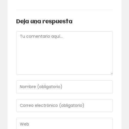
Deja una respuesta
Comentario
Introduce
tu
nombre
o
Introduce
nombre
tu
de
dirección
usuario
de
Introduce
para
correo
la