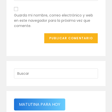
comentar
electrónico
URL
para
de
comentar
tu
Guarda mi nombre, correo electrónico y web
web
en este navegador para la próxima vez que
(opcional)
comente.
MATUTINA PARA HOY