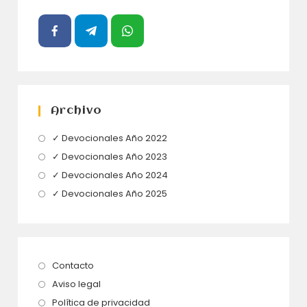
Archivo
Se
✓ Devocionales Año 2022
abre
Se
✓ Devocionales Año 2023
en
abre
Se
✓ Devocionales Año 2024
una
en
abre
Se
✓ Devocionales Año 2025
nueva
una
en
abre
pestaña
nueva
una
en
pestaña
nueva
una
pestaña
nueva
Se
Contacto
pestaña
abre
Se
Aviso legal
en
abre
Se
Política de privacidad