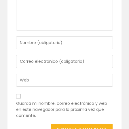
Introduce
tu
nombre
o
Introduce
nombre
tu
de
dirección
usuario
de
Introduce
para
correo
la
comentar
electrónico
URL
para
de
comentar
tu
Guarda mi nombre, correo electrónico y web
web
en este navegador para la próxima vez que
(opcional)
comente.