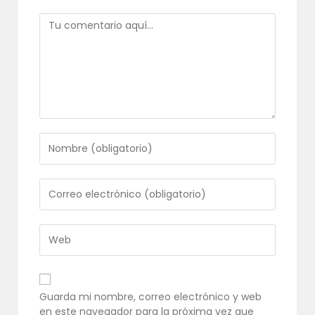
Comentario
Introduce
tu
nombre
o
Introduce
nombre
tu
de
dirección
usuario
de
Introduce
para
correo
la
comentar
electrónico
URL
para
de
comentar
tu
Guarda mi nombre, correo electrónico y web
web
en este navegador para la próxima vez que