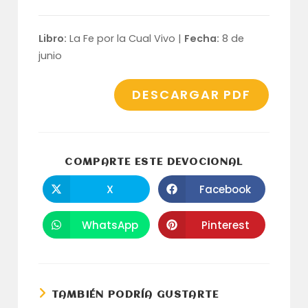
Libro:
La Fe por la Cual Vivo |
Fecha:
8 de
junio
DESCARGAR PDF
COMPARTI
COMPARTE ESTE DEVOCIONAL
ESTE
CONTENID
X
Facebook
Se
Se
abre
abre
en
en
una
una
WhatsApp
Pinterest
Se
Se
nueva
nueva
abre
abre
ventana
ventana
en
en
una
una
nueva
nueva
ventana
ventana
TAMBIÉN PODRÍA GUSTARTE