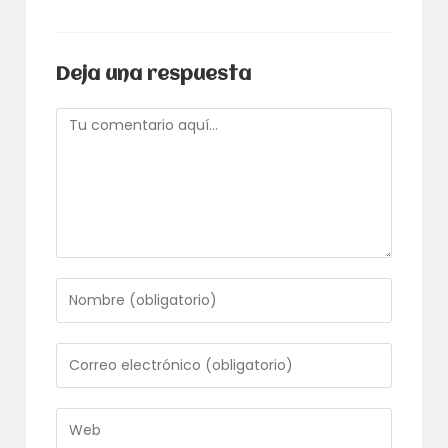
Deja una respuesta
Comentario
Introduce
tu
nombre
o
Introduce
nombre
tu
de
dirección
usuario
de
Introduce
para
correo
la