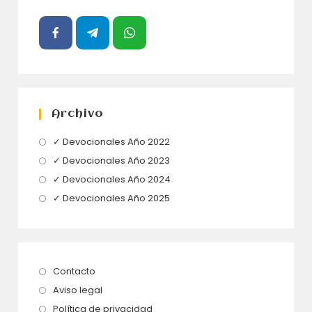
Archivo
Se
✓ Devocionales Año 2022
abre
Se
✓ Devocionales Año 2023
en
abre
Se
✓ Devocionales Año 2024
una
en
abre
Se
✓ Devocionales Año 2025
nueva
una
en
abre
pestaña
nueva
una
en
pestaña
nueva
una
pestaña
nueva
Se
Contacto
pestaña
abre
Se
Aviso legal
en
abre
Se
Política de privacidad