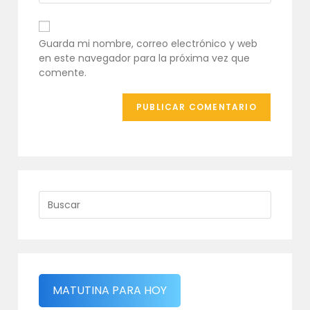
comentar
electrónico
URL
para
de
comentar
tu
Guarda mi nombre, correo electrónico y web
web
en este navegador para la próxima vez que
(opcional)
comente.
MATUTINA PARA HOY