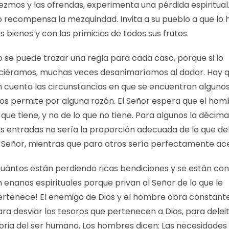
ezmos y las ofrendas, experimenta una pérdida espiritual.
o recompensa la mezquindad. Invita a su pueblo a que lo
s bienes y con las primicias de todos sus frutos.
o se puede trazar una regla para cada caso, porque si lo
iciéramos, muchas veces desanimaríamos al dador. Hay 
n cuenta las circunstancias en que se encuentran algunos
ios permite por alguna razón. El Señor espera que el hom
 que tiene, y no de lo que no tiene. Para algunos la décim
us entradas no sería la proporción adecuada de lo que de
l Señor, mientras que para otros sería perfectamente ac
Cuántos están perdiendo ricas bendiciones y se están con
 enanos espirituales porque privan al Señor de lo que le
ertenece! El enemigo de Dios y el hombre obra constan
ra desviar los tesoros que pertenecen a Dios, para deleit
loria del ser humano. Los hombres dicen: Las necesidades