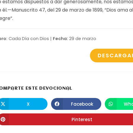
o estamos dispuestos a dar generosamente, nos estamos
 él.—
Manuscrito 47
, del 29 de marzo de 1899, “Dios ama a
egre”.
bro:
Cada Día con Dios |
Fecha:
29 de marzo
DESCARGA
COMPARTIR
OMPARTE ESTE DEVOCIONAL
ESTE
X
Facebook
Wha
Se
Se
S
abre
abre
a
CONTENIDO
en
en
e
una
una
u
Pinterest
Se
nueva
nueva
n
abre
ventana
ventana
v
en