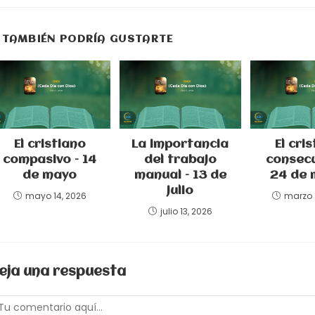
una
nueva
ventana
TAMBIÉN PODRÍA GUSTARTE
El cristiano
La importancia
El cri
compasivo – 14
del trabajo
consecu
de mayo
manual – 13 de
24 de 
julio
mayo 14, 2026
marzo 
julio 13, 2026
eja una respuesta
omentario