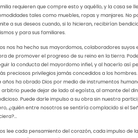
milia requieren que compre esto y aquéllo, y la casa se ll
omodidades tales como muebles, ropas y manjares. No 
mite a sus deseos cuando, si lo hicieran, recibirían bendici
smos y para sus familiares.
ios nos ha hecho sus mayordomos, colaboradores suyos e
bra de promover el progreso de su reino en la tierra. Po
guir la conducta del mayordomo infiel, y al hacerlo así p
ás preciosos privilegios jamás concedidos a los hombres.
e años ha obrado Dios por medio de instrumentos humano
 arbitrio puede dejar de lado al egoísta, al amante del din
dicioso. Puede darle impulso a su obra sin nuestra partic
ro, ¿quién entre nosotros se sentiría complacido si el Señ
ciera?…
ios lee cada pensamiento del corazón, cada impulso de la