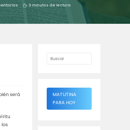
mentarios
3 minutos de lectura
bién será
MATUTINA
PARA HOY
íritu
 los