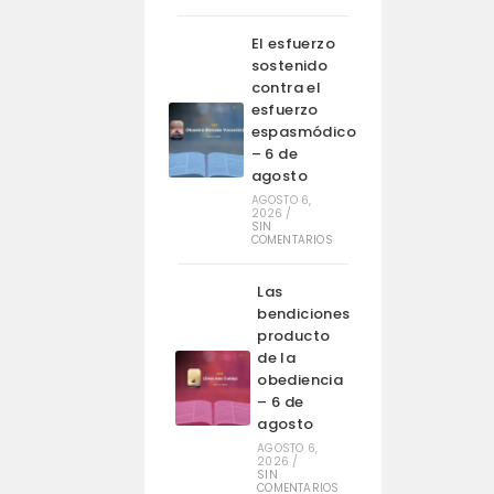
El esfuerzo
sostenido
contra el
esfuerzo
espasmódico
– 6 de
agosto
AGOSTO 6,
2026
/
SIN
COMENTARIOS
Las
bendiciones
producto
de la
obediencia
– 6 de
agosto
AGOSTO 6,
2026
/
SIN
COMENTARIOS