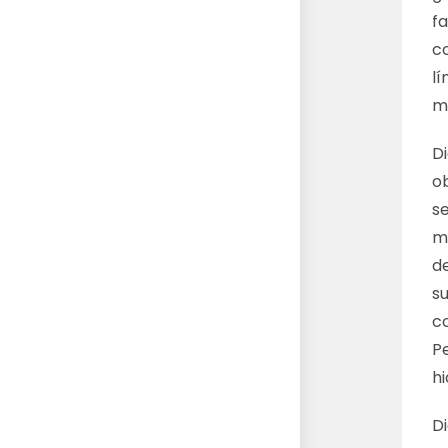
fa
c
lí
mi
D
o
se
m
d
su
co
Pe
hi
D