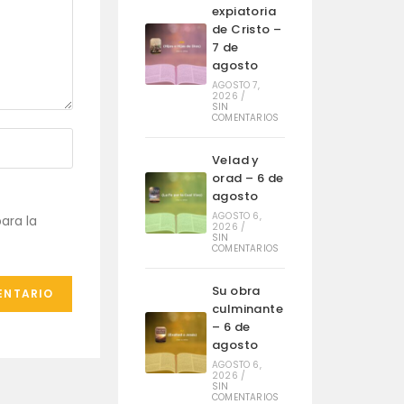
expiatoria
de Cristo –
7 de
agosto
AGOSTO 7,
2026
/
SIN
COMENTARIOS
Velad y
orad – 6 de
agosto
AGOSTO 6,
ara la
2026
/
SIN
COMENTARIOS
Su obra
culminante
– 6 de
agosto
AGOSTO 6,
2026
/
SIN
COMENTARIOS