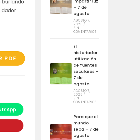
 burlando
impartir luz
– 7 de
l dador
agosto
AGOSTO 7,
2026
/
SIN
COMENTARIOS
El
historiador:
R PDF
utilización
de fuentes
seculares –
7 de
agosto
AGOSTO 7,
2026
/
SIN
COMENTARIOS
tsApp
e
bre
Para que el
n
mundo
na
ueva
sepa – 7 de
entana
agosto