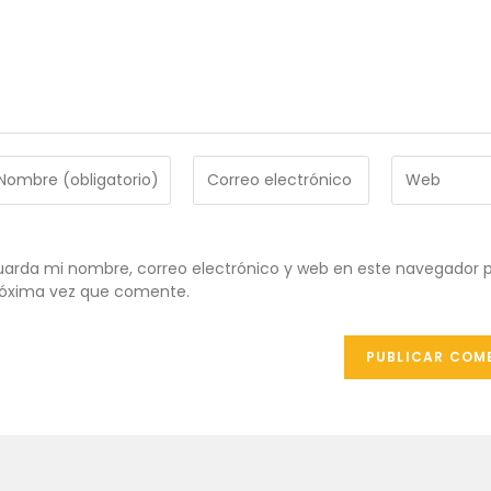
troduce
Introduce
Introduce
tu
la
ombre
dirección
URL
de
de
ombre
correo
tu
arda mi nombre, correo electrónico y web en este navegador p
e
electrónico
web
óxima vez que comente.
uario
para
(opcional)
ra
comentar
omentar