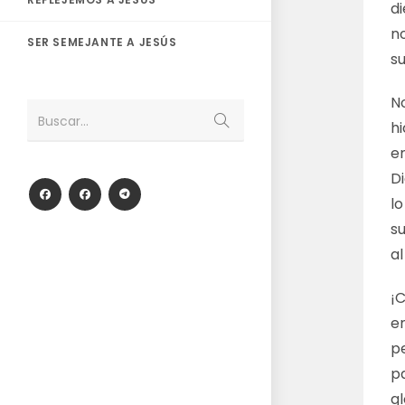
di
n
SER SEMEJANTE A JESÚS
su
N
Enviar
Buscar...
h
la
búsqueda
e
D
lo
s
a
¡
en
p
pa
g