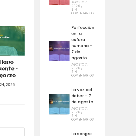
AGOSTO 7,
2026
/
SIN
COMENTARIOS
Perfección
en la
esfera
humana –
7 de
agosto
stiano
AGOSTO 7,
2026
/
ente –
SIN
COMENTARIOS
marzo
24, 2026
La voz del
deber – 7
de agosto
AGOSTO 7,
2026
/
SIN
COMENTARIOS
La sangre