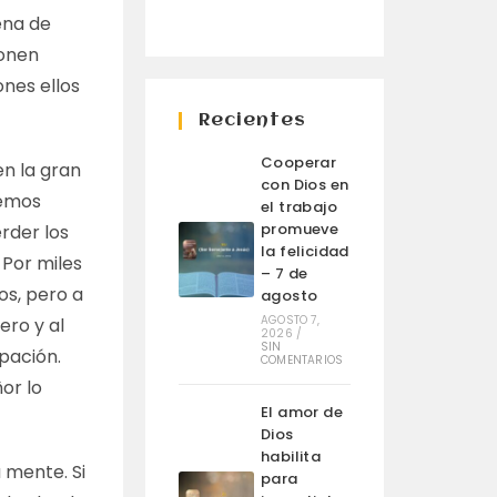
ena de
ponen
ones ellos
Recientes
Cooperar
n la gran
con Dios en
demos
el trabajo
promueve
erder los
la felicidad
 Por miles
– 7 de
s, pero a
agosto
AGOSTO 7,
ero y al
2026
/
SIN
ipación.
COMENTARIOS
or lo
El amor de
Dios
habilita
 mente. Si
para