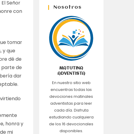
 El Señor
Nosotros
 honre con
que tomar
, y que
bre dé de
a parte de
MATUTINA
ADVENTISTA
bería dar
En nuestro sitio web
eptable.
encuentras todas las
devociones matinales
virtiendo
adventistas para leer
cada día. Disfruta
temente
estudiando cualquiera
e, honra y
de los 16 devocionales
disponibles.
 de mi