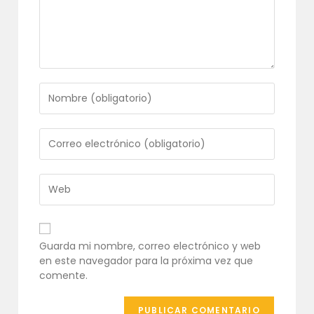
Introduce
tu
nombre
o
Introduce
nombre
tu
de
dirección
usuario
de
Introduce
para
correo
la
comentar
electrónico
URL
para
de
comentar
tu
Guarda mi nombre, correo electrónico y web
web
en este navegador para la próxima vez que
(opcional)
comente.