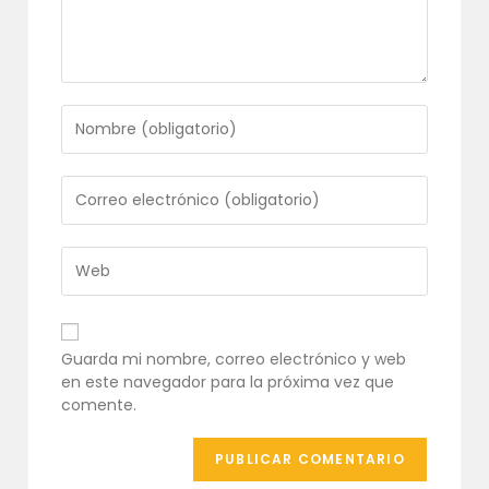
Introduce
tu
nombre
o
Introduce
nombre
tu
de
dirección
usuario
de
Introduce
para
correo
la
comentar
electrónico
URL
para
de
comentar
tu
Guarda mi nombre, correo electrónico y web
web
en este navegador para la próxima vez que
(opcional)
comente.