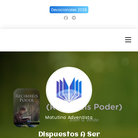
Ir
Devocionales 2026
al
contenido
Matutina Adventista
Dispuestos A Ser