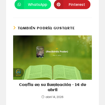
en
en
una
una
WhatsApp
Pinterest
Se
Se
nueva
nueva
abre
abre
ventana
ventana
en
en
una
una
nueva
nueva
ventana
ventana
TAMBIÉN PODRÍA GUSTARTE
Confía en su iluminación – 14 de
abril
abril 14, 2026