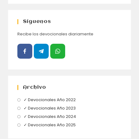
Síguenos
Recibe los devocionales diariamente
Archivo
Se
✓ Devocionales Año 2022
abre
Se
✓ Devocionales Año 2023
en
abre
Se
✓ Devocionales Año 2024
una
en
abre
Se
✓ Devocionales Año 2025
nueva
una
en
abre
pestaña