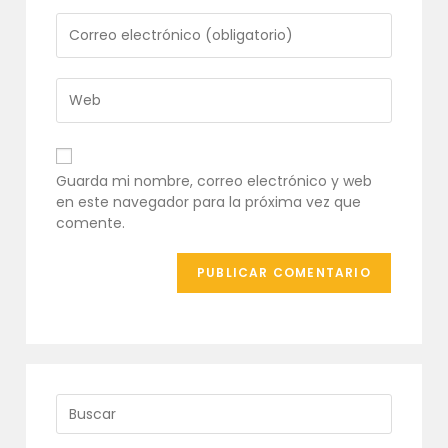
o
Introduce
nombre
tu
de
dirección
usuario
de
Introduce
para
correo
la
comentar
electrónico
URL
para
de
comentar
tu
Guarda mi nombre, correo electrónico y web
web
en este navegador para la próxima vez que
(opcional)
comente.