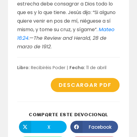
estrecha debe consagrar a Dios todo lo
que es y lo que tiene. Jesús dijo: “Si alguno
quiere venir en pos de mí, niéguese a sí
mismo, y tome su cruz, y sígame”.
Mateo
16:24
.—
The Review and Herald, 28 de
marzo de 1912
.
Libro:
Recibiréis Poder |
Fecha:
11 de abril
DESCARGAR PDF
COMPARTI
COMPARTE ESTE DEVOCIONAL
ESTE
CONTENID
X
Facebook
Se
Se
abre
abre