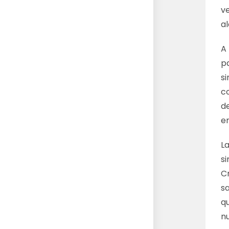
v
a
A
p
si
c
de
e
La
s
C
s
q
n