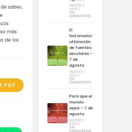
AGOSTO 7,
 de saber,
2026
/
SIN
te
COMENTARIOS
scos
El
vez más
historiador:
ia de los
utilización
de fuentes
seculares –
7 de
agosto
AGOSTO 7,
2026
/
SIN
COMENTARIOS
R PDF
Para que el
mundo
sepa – 7 de
agosto
AGOSTO 7,
2026
/
SIN
COMENTARIOS