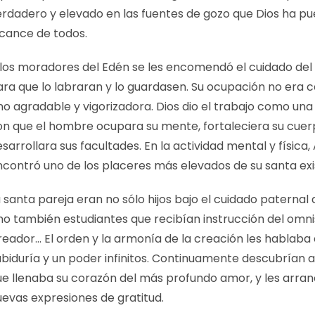
erdadero y elevado en las fuentes de gozo que Dios ha pu
lcance de todos.
 los moradores del Edén se les encomendó el cuidado del 
ara que lo labraran y lo guardasen. Su ocupación no era 
no agradable y vigorizadora. Dios dio el trabajo como una
on que el hombre ocupara su mente, fortaleciera su cuer
sarrollara sus facultades. En la actividad mental y física
ncontró uno de los placeres más elevados de su santa ex
 santa pareja eran no sólo hijos bajo el cuidado paternal 
ino también estudiantes que recibían instrucción del omn
reador… El orden y la armonía de la creación les hablaba
abiduría y un poder infinitos. Continuamente descubrían 
ue llenaba su corazón del más profundo amor, y les arra
uevas expresiones de gratitud.