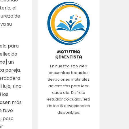
eria, el
pureza de
eva su
elo para
MATUTINA
ellecido
ADVENTISTA
ino] un
En nuestro sitio web
ta pareja,
encuentras todas las
verdadera
devociones matinales
 lujo, sino
adventistas para leer
cada día. Disfruta
 los
estudiando cualquiera
ivasen más
de los 16 devocionales
e tuvo
disponibles.
n, pero
er