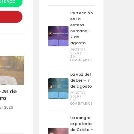
tsApp
e
bre
n
Perfección
na
en la
ueva
entana
esfera
humana –
7 de
agosto
AGOSTO 7,
2026
/
SIN
COMENTARIOS
La voz del
deber – 7
de agosto
– 31 de
AGOSTO 7,
2026
/
ro
SIN
COMENTARIOS
31, 2026
La sangre
expiatoria
de Cristo –