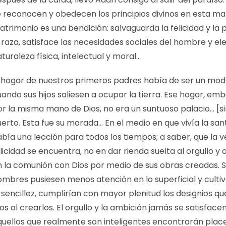
 reconocen y obedecen los principios divinos en esta mat
trimonio es una bendición: salvaguarda la felicidad y la 
 raza, satisface las necesidades sociales del hombre y el
turaleza física, intelectual y moral…
l hogar de nuestros primeros padres había de ser un mod
ando sus hijos saliesen a ocupar la tierra. Ese hogar, emb
or la misma mano de Dios, no era un suntuoso palacio… [s
erto. Esta fue su morada… En el medio en que vivía la san
abía una lección para todos los tiempos; a saber, que la 
licidad se encuentra, no en dar rienda suelta al orgullo y al
n la comunión con Dios por medio de sus obras creadas. Si
ombres pusiesen menos atención en lo superficial y cult
 sencillez, cumplirían con mayor plenitud los designios qu
os al crearlos. El orgullo y la ambición jamás se satisface
quellos que realmente son inteligentes encontrarán plac