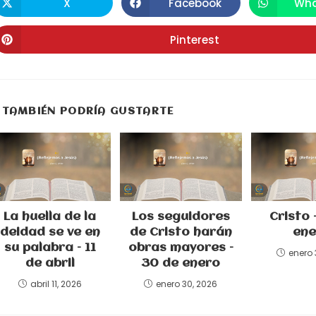
X
Facebook
Wha
Se
Se
S
abre
abre
a
CONTENIDO
en
en
e
una
una
u
Pinterest
Se
nueva
nueva
n
abre
ventana
ventana
v
en
una
nueva
ventana
TAMBIÉN PODRÍA GUSTARTE
La huella de la
Los seguidores
Cristo 
deidad se ve en
de Cristo harán
ene
su palabra – 11
obras mayores –
enero 
de abril
30 de enero
abril 11, 2026
enero 30, 2026