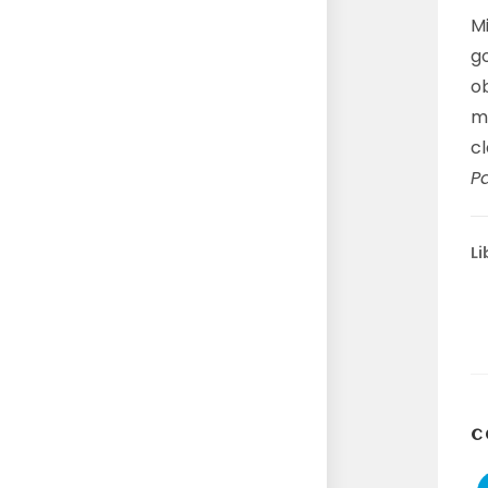
Mi
g
o
m
c
Pa
Li
C