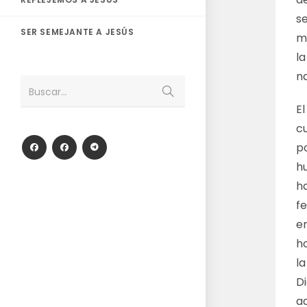
se
SER SEMEJANTE A JESÚS
ma
la
na
Enviar
Buscar...
la
E
búsqueda
cu
p
hu
h
fe
e
h
la
Di
a