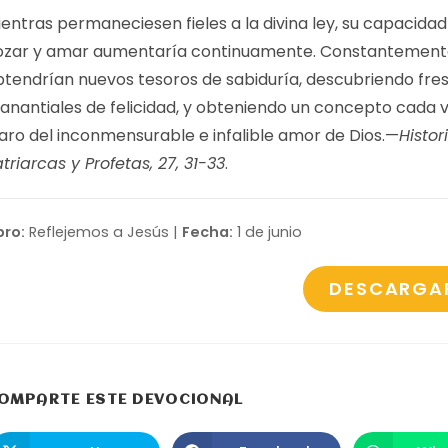
entras permaneciesen fieles a la divina ley, su capacidad
ozar y amar aumentaría continuamente. Constantemen
btendrían nuevos tesoros de sabiduría, descubriendo fre
anantiales de felicidad, y obteniendo un concepto cada 
laro del inconmensurable e infalible amor de Dios.—
Histor
triarcas y Profetas, 27, 31-33
.
bro:
Reflejemos a Jesús |
Fecha:
1 de junio
DESCARGA
COMPARTIR
OMPARTE ESTE DEVOCIONAL
ESTE