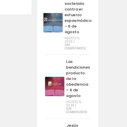
sostenido
contra el
esfuerzo
espasmódico
– 6 de
agosto
AGOSTO 6,
2026
/
SIN
COMENTARIOS
Las
bendiciones
producto
de la
obediencia
– 6 de
agosto
AGOSTO 6,
2026
/
SIN
COMENTARIOS
Jesús