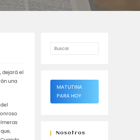
 dejará el
erán una
MATUTINA
PARA HOY
 del
Honroso
primeras
 que,
Nosotros
o. Cuando