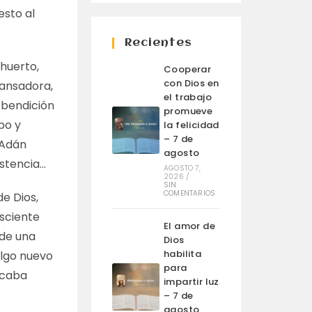
esto al
Recientes
huerto,
Cooperar
con Dios en
cansadora,
el trabajo
 bendición
promueve
po y
la felicidad
– 7 de
, Adán
agosto
istencia…
AGOSTO 7,
2026
/
SIN
COMENTARIOS
de Dios,
isciente
El amor de
 de una
Dios
habilita
algo nuevo
para
ncaba
impartir luz
– 7 de
agosto