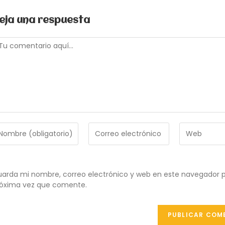
eja una respuesta
omentario
troduce
Introduce
Introduce
tu
la
ombre
dirección
URL
de
de
ombre
correo
tu
arda mi nombre, correo electrónico y web en este navegador p
e
electrónico
web
óxima vez que comente.
uario
para
(opcional)
ra
comentar
omentar