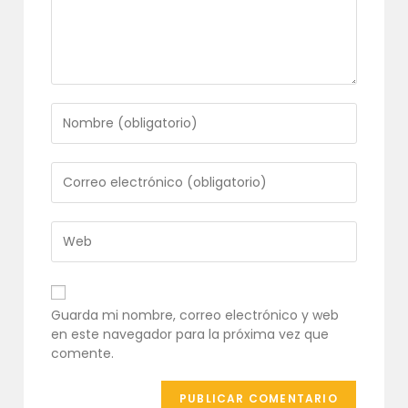
Introduce
tu
nombre
o
Introduce
nombre
tu
de
dirección
usuario
de
Introduce
para
correo
la
comentar
electrónico
URL
para
de
comentar
tu
Guarda mi nombre, correo electrónico y web
web
en este navegador para la próxima vez que
(opcional)
comente.