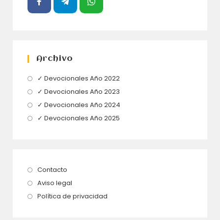
Archivo
Se
✓ Devocionales Año 2022
abre
Se
✓ Devocionales Año 2023
en
abre
Se
✓ Devocionales Año 2024
una
en
abre
Se
✓ Devocionales Año 2025
nueva
una
en
abre
pestaña
nueva
una
en
pestaña
nueva
una
pestaña
nueva
Se
Contacto
pestaña
abre
Se
Aviso legal
en
abre
Se
Política de privacidad
una
en
abre
nueva
una