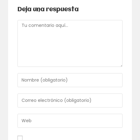
Deja una respuesta
Comentario
Introduce
tu
nombre
o
Introduce
nombre
tu
de
dirección
usuario
de
Introduce
para
correo
la
comentar
electrónico
URL
para
de