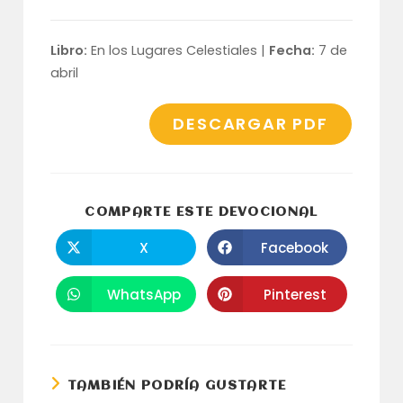
Libro:
En los Lugares Celestiales |
Fecha:
7 de
abril
DESCARGAR PDF
COMPARTI
COMPARTE ESTE DEVOCIONAL
ESTE
CONTENID
X
Facebook
Se
Se
abre
abre
en
en
una
una
WhatsApp
Pinterest
Se
Se
nueva
nueva
abre
abre
ventana
ventana
en
en
una
una
nueva
nueva
ventana
ventana
TAMBIÉN PODRÍA GUSTARTE