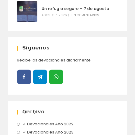
Un refugio seguro – 7 de agosto
AGOSTO 7, 2026
/
SIN COMENTARIOS
Síguenos
Recibe los devocionales diariamente
Archivo
Se
✓ Devocionales Año 2022
abre
Se
✓ Devocionales Año 2023