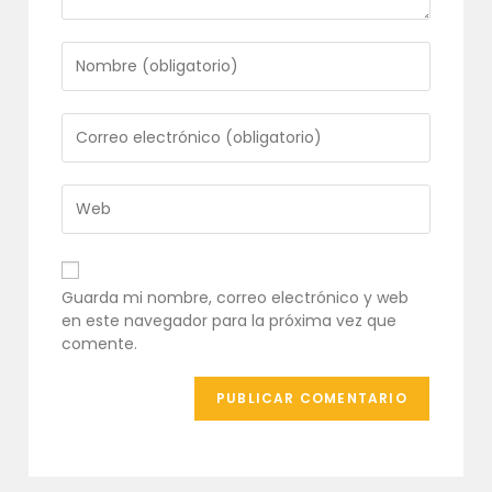
Introduce
tu
nombre
o
Introduce
nombre
tu
de
dirección
usuario
de
Introduce
para
correo
la
comentar
electrónico
URL
para
de
comentar
tu
Guarda mi nombre, correo electrónico y web
web
en este navegador para la próxima vez que
(opcional)
comente.