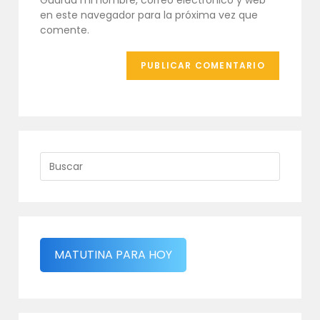
Guarda mi nombre, correo electrónico y web
web
en este navegador para la próxima vez que
(opcional)
comente.
MATUTINA PARA HOY