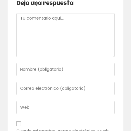
Deja una respuesta
Comentario
Introduce
tu
nombre
o
Introduce
nombre
tu
de
dirección
usuario
de
Introduce
para
correo
la
comentar
electrónico
URL
para
de
comentar
tu