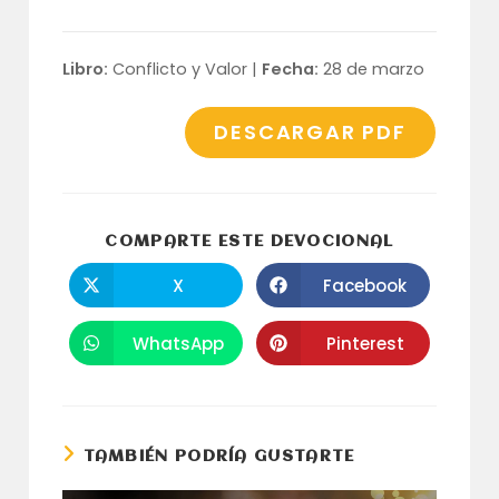
Libro:
Conflicto y Valor |
Fecha:
28 de marzo
DESCARGAR PDF
COMPARTI
COMPARTE ESTE DEVOCIONAL
ESTE
CONTENID
X
Facebook
Se
Se
abre
abre
en
en
una
una
WhatsApp
Pinterest
Se
Se
nueva
nueva
abre
abre
ventana
ventana
en
en
una
una
nueva
nueva
ventana
ventana
TAMBIÉN PODRÍA GUSTARTE