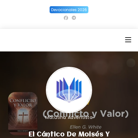
Ir
Devocionales 2026
al
contenido
Matutina Adventista
El Cántico De Moisés Y