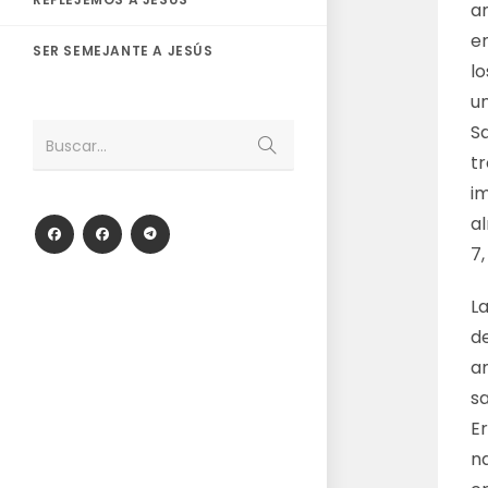
a
en
SER SEMEJANTE A JESÚS
lo
u
S
Enviar
Buscar...
la
t
búsqueda
im
al
7,
La
de
am
s
Er
na