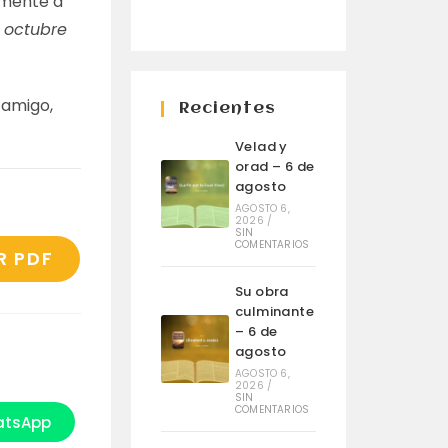
amente a
e octubre
 amigo,
Recientes
Velad y
orad – 6 de
agosto
AGOSTO 6,
2026
/
SIN
COMENTARIOS
R PDF
Su obra
culminante
– 6 de
agosto
AGOSTO 6,
2026
/
SIN
COMENTARIOS
tsApp
e
bre