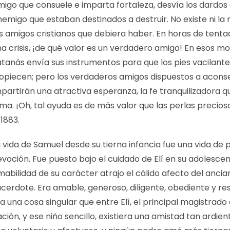
migo que consuele e imparta fortaleza, desvía los dardos 
emigo que estaban destinados a destruir. No existe ni la
s amigos cristianos que debiera haber. En horas de tenta
na crisis, ¡de qué valor es un verdadero amigo! En esos 
atanás envía sus instrumentos para que los pies vacilant
ropiecen; pero los verdaderos amigos dispuestos a aconse
partirán una atractiva esperanza, la fe tranquilizadora q
ma. ¡Oh, tal ayuda es de más valor que las perlas precio
 1883
.
 vida de Samuel desde su tierna infancia fue una vida de 
voción. Fue puesto bajo el cuidado de Elí en su adolescenc
abilidad de su carácter atrajo el cálido afecto del ancia
acerdote. Era amable, generoso, diligente, obediente y r
a una cosa singular que entre Elí, el principal magistrado 
ción, y ese niño sencillo, existiera una amistad tan ardie