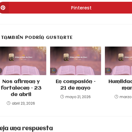
CONTENIDO
en
en
e
una
una
u
Pinterest
Se
nueva
nueva
n
abre
ventana
ventana
v
en
una
nueva
ventana
TAMBIÉN PODRÍA GUSTARTE
Nos afirman y
En compasión –
Humildad
fortalecen – 23
21 de mayo
mar
de abril
mayo 21, 2026
marzo 
abril 23, 2026
eja una respuesta