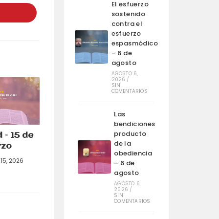
n
El esfuerzo
na
sostenido
ueva
contra el
entana
esfuerzo
espasmódico
– 6 de
agosto
AGOSTO 6,
2026
/
SIN
COMENTARIOS
Las
bendiciones
producto
 – 15 de
de la
zo
obediencia
15, 2026
– 6 de
agosto
AGOSTO 6,
2026
/
SIN
COMENTARIOS