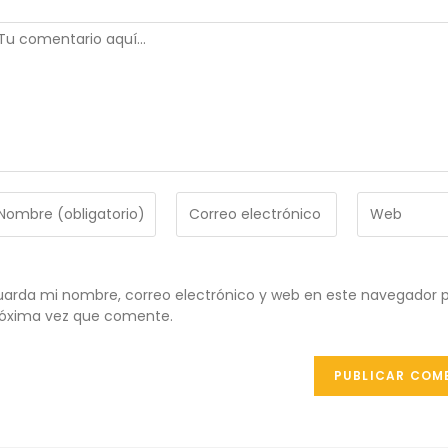
omentario
troduce
Introduce
Introduce
tu
la
ombre
dirección
URL
de
de
ombre
correo
tu
arda mi nombre, correo electrónico y web en este navegador p
e
electrónico
web
óxima vez que comente.
uario
para
(opcional)
ra
comentar
omentar