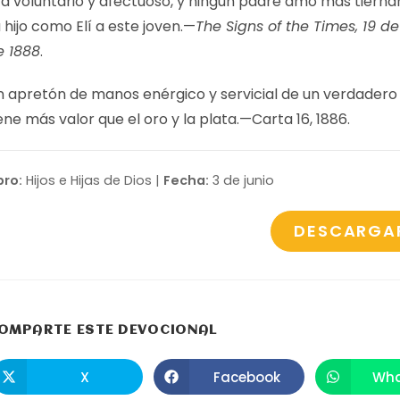
ra voluntario y afectuoso, y ningún padre amó más tiern
 hijo como Elí a este joven.—
The Signs of the Times, 19 d
e 1888
.
n apretón de manos enérgico y servicial de un verdadero
ene más valor que el oro y la plata.—
Carta 16, 1886
.
bro:
Hijos e Hijas de Dios |
Fecha:
3 de junio
DESCARGA
COMPARTIR
OMPARTE ESTE DEVOCIONAL
ESTE
X
Facebook
Wha
Se
Se
S
abre
abre
a