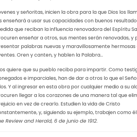
venes y señoritas, inicien la obra para la que Dios los llam
es enseñará a usar sus capacidades con buenos resultado
dida que reciban la influencia renovadora del Espíritu S
rocuren enseñar a otros, sus mentes serán renovadas, y
resentar palabras nuevas y maravillosamente hermosas 
yentes. Oren y canten, y hablen la Palabra…
ios quiere que su pueblo reciba para impartir. Como testi
negados e imparciales, han de dar a otros lo que el Señor
los. Y al ingresar en esta obra por cualquier medio a su a
rocuren llegar a los corazones de una manera tal que eli
ejuicio en vez de crearlo. Estudien la vida de Cristo
onstantemente, y, siguiendo su ejemplo, trabajen como él 
he Review and Herald, 6 de junio de 1912
.