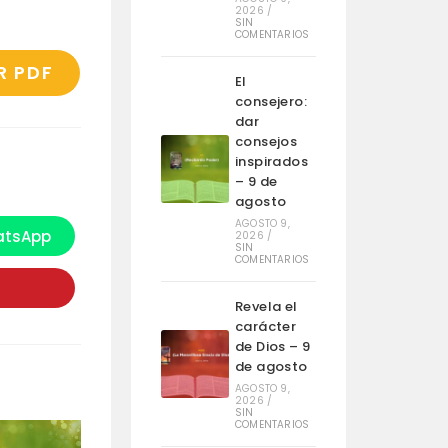
2026
/
SIN
COMENTARIOS
R PDF
El
consejero:
dar
consejos
inspirados
– 9 de
agosto
AGOSTO 9,
tsApp
2026
/
e
SIN
bre
COMENTARIOS
n
na
ueva
Revela el
entana
carácter
de Dios – 9
de agosto
AGOSTO 9,
2026
/
SIN
COMENTARIOS