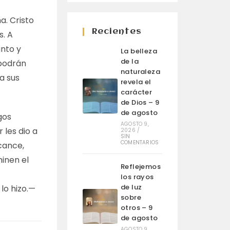
a. Cristo
Recientes
s. A
anto y
La belleza
de la
 podrán
naturaleza
a sus
revela el
carácter
de Dios – 9
de agosto
gos
AGOSTO 9,
 les dio a
2026
/
SIN
COMENTARIOS
lcance,
minen el
Reflejemos
los rayos
de luz
lo hizo.—
sobre
otros – 9
de agosto
AGOSTO 9,