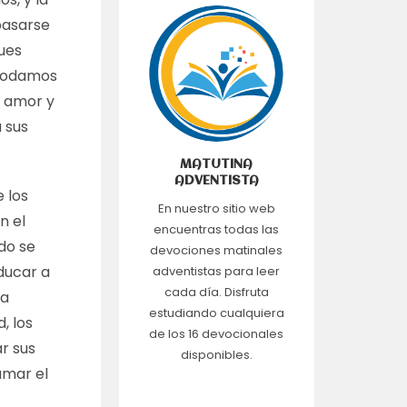
pasarse
pues
 podamos
n amor y
 sus
MATUTINA
ADVENTISTA
e los
En nuestro sitio web
n el
encuentras todas las
do se
devociones matinales
educar a
adventistas para leer
cada día. Disfruta
 a
estudiando cualquiera
, los
de los 16 devocionales
r sus
disponibles.
amar el