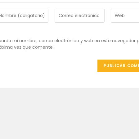
troduce
Introduce
Introduce
tu
la
ombre
dirección
URL
de
de
ombre
correo
tu
arda mi nombre, correo electrónico y web en este navegador p
e
electrónico
web
óxima vez que comente.
uario
para
(opcional)
ra
comentar
omentar