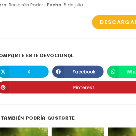
bro:
Recibiréis Poder |
Fecha:
8 de julio
DESCARGA
COMPARTIR
OMPARTE ESTE DEVOCIONAL
ESTE
X
Facebook
Wha
Se
Se
S
abre
abre
a
CONTENIDO
en
en
e
una
una
u
Pinterest
Se
nueva
nueva
n
abre
ventana
ventana
v
en
una
nueva
ventana
TAMBIÉN PODRÍA GUSTARTE