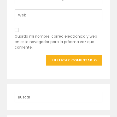
tu
de
dirección
usuario
de
Introduce
para
correo
la
comentar
electrónico
URL
para
de
comentar
tu
Guarda mi nombre, correo electrónico y web
web
en este navegador para la próxima vez que
(opcional)
comente.