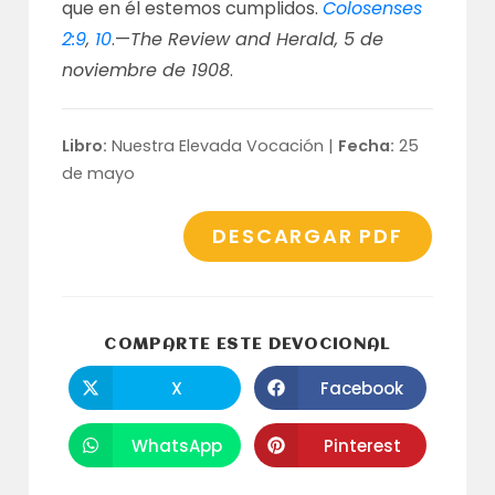
que en él estemos cumplidos.
Colosenses
2:9
,
10
.—
The Review and Herald, 5 de
noviembre de 1908
.
Libro:
Nuestra Elevada Vocación |
Fecha:
25
de mayo
DESCARGAR PDF
COMPARTI
COMPARTE ESTE DEVOCIONAL
ESTE
CONTENID
X
Facebook
Se
Se
abre
abre
en
en
una
una
WhatsApp
Pinterest
Se
Se
nueva
nueva
abre
abre
ventana
ventana
en
en