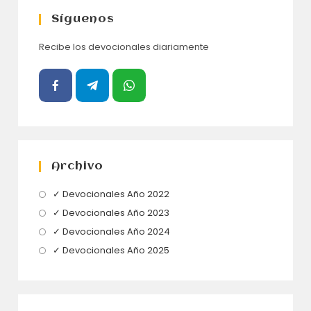
Síguenos
Recibe los devocionales diariamente
Archivo
Se
✓ Devocionales Año 2022
abre
Se
✓ Devocionales Año 2023
en
abre
Se
✓ Devocionales Año 2024
una
en
abre
Se
✓ Devocionales Año 2025
nueva
una
en
abre
pestaña
nueva
una
en
pestaña
nueva
una