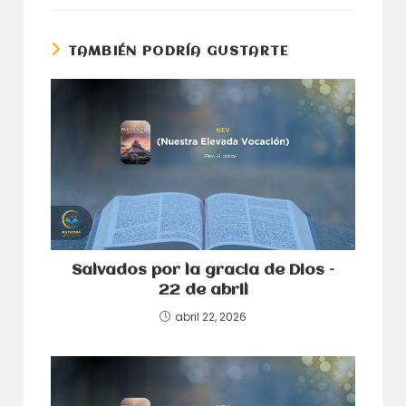
una
una
nueva
nueva
ventana
ventana
TAMBIÉN PODRÍA GUSTARTE
Salvados por la gracia de Dios –
22 de abril
abril 22, 2026