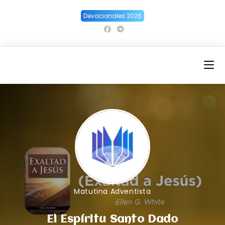
Ir
Devocionales 2026
al
contenido
Matutina Adventista
El Espíritu Santo Dado