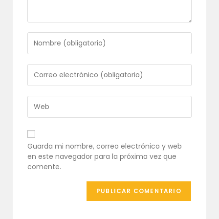
Introduce
tu
nombre
o
Introduce
nombre
tu
de
dirección
usuario
de
Introduce
para
correo
la
comentar
electrónico
URL
para
de
comentar
tu
Guarda mi nombre, correo electrónico y web
web
en este navegador para la próxima vez que
(opcional)
comente.