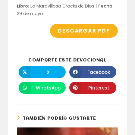
Libro:
La Maravillosa Gracia de Dios |
Fecha:
29 de mayo
DESCARGAR PDF
COMPARTI
COMPARTE ESTE DEVOCIONAL
ESTE
CONTENID
X
Facebook
Se
Se
abre
abre
en
en
una
una
WhatsApp
Pinterest
Se
Se
nueva
nueva
abre
abre
ventana
ventana
en
en
una
una
nueva
nueva
ventana
ventana
TAMBIÉN PODRÍA GUSTARTE