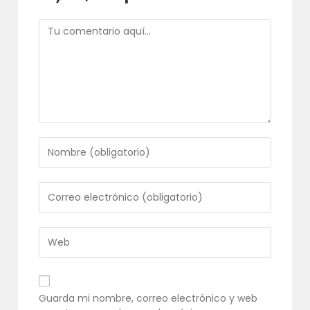
Comentario
Introduce
tu
nombre
o
Introduce
nombre
tu
de
dirección
usuario
de
Introduce
para
correo
la
comentar
electrónico
URL
para
de
comentar
tu
Guarda mi nombre, correo electrónico y web
web