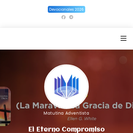
Ir
Devocionales 2026
al
contenido
Matutina Adventista
El Eterno Compromiso