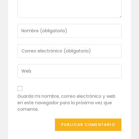
Introduce
tu
nombre
o
Introduce
nombre
tu
de
dirección
usuario
de
Introduce
para
correo
la
comentar
electrónico
URL
para
de
comentar
tu
Guarda mi nombre, correo electrónico y web
web
en este navegador para la próxima vez que
(opcional)
comente.