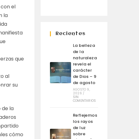
 con el
n la
ida
manifiesta
Recientes
que
La belleza
de la
naturaleza
uerzas que
revela el
carácter
o al
de Dios – 9
de agosto
onrar su
AGOSTO 9,
2026
/
SIN
COMENTARIOS
 de la
Reflejemos
daderos
los rayos
mpartido
de luz
enles cómo
sobre