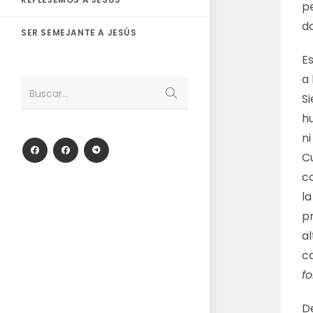
pe
d
SER SEMEJANTE A JESÚS
E
a 
Enviar
Buscar...
S
la
búsqueda
hu
n
C
co
l
p
a
c
f
D