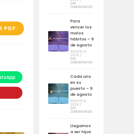
SIN
COMENTARIOS
Para
vencer los
R PDF
malos
hábitos – 9
de agosto
AGOSTO 9,
2026
/
SIN
COMENTARIOS
Cada uno
tsApp
e
en su
bre
n
puesto – 9
na
de agosto
ueva
entana
AGOSTO 9,
2026
/
SIN
COMENTARIOS
Llegamos
a ser hijos