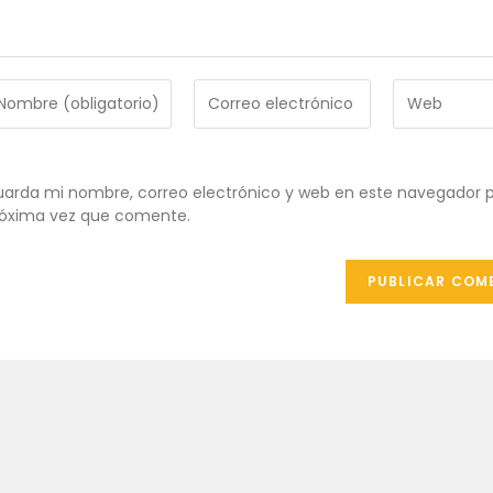
troduce
Introduce
Introduce
tu
la
ombre
dirección
URL
de
de
ombre
correo
tu
arda mi nombre, correo electrónico y web en este navegador p
e
electrónico
web
óxima vez que comente.
uario
para
(opcional)
ra
comentar
omentar