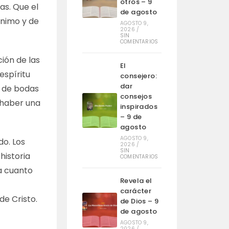
otros – 9
s. Que el
de agosto
ánimo y de
AGOSTO 9,
2026
/
SIN
COMENTARIOS
ión de las
El
espíritu
consejero:
dar
a de bodas
consejos
 haber una
inspirados
– 9 de
agosto
AGOSTO 9,
o. Los
2026
/
SIN
historia
COMENTARIOS
ga cuanto
Revela el
carácter
e Cristo.
de Dios – 9
de agosto
AGOSTO 9,
2026
/