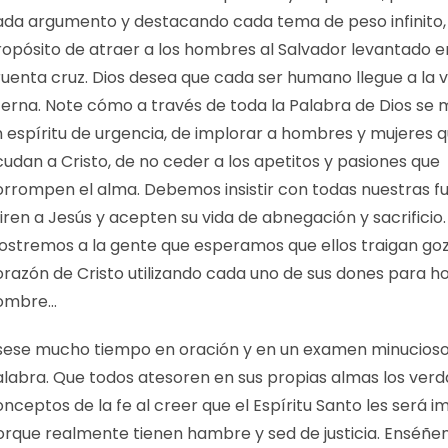
ada argumento y destacando cada tema de peso infinito,
ropósito de atraer a los hombres al Salvador levantado e
ruenta cruz. Dios desea que cada ser humano llegue a la v
terna. Note cómo a través de toda la Palabra de Dios se 
n espíritu de urgencia, de implorar a hombres y mujeres 
udan a Cristo, de no ceder a los apetitos y pasiones que
orrompen el alma. Debemos insistir con todas nuestras f
ren a Jesús y acepten su vida de abnegación y sacrificio.
ostremos a la gente que esperamos que ellos traigan goz
orazón de Cristo utilizando cada uno de sus dones para h
ombre…
sese mucho tiempo en oración y en un examen minucioso
alabra. Que todos atesoren en sus propias almas los ver
nceptos de la fe al creer que el Espíritu Santo les será i
orque realmente tienen hambre y sed de justicia. Enséñ