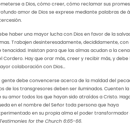
ometerse a Dios, cómo creer, cómo reclamar sus promesa
rofundo amor de Dios se exprese mediante palabras de 
tercesión.
ebe haber una mayor lucha con Dios en favor de la salvac
lmas. Trabajen desinteresadamente, decididamente, con 
e tenacidad. Insistan para que las almas acudan a la cen
el Cordero. Hay que orar más, creer y recibir más, y debe
ayor colaboración con Dios…
a gente debe convencerse acerca de la maldad del pecad
os de los transgresores deben ser iluminados. Cuenten la 
e su amor todos los que hayan sido atraídos a Cristo. Ha
ueda en el nombre del Señor toda persona que haya
xperimentado en su propia alma el poder transformador d
Testimonies for the Church 6:65-66
.