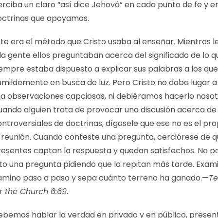
rciba un claro “así dice Jehová” en cada punto de fe y en
octrinas que apoyamos.
ste era el método que Cristo usaba al enseñar. Mientras 
la gente ellos preguntaban acerca del significado de lo q
iempre estaba dispuesto a explicar sus palabras a los q
mildemente en busca de luz. Pero Cristo no daba lugar a 
i a observaciones capciosas, ni debiéramos hacerlo nosot
uando alguien trata de provocar una discusión acerca de
ntroversiales de doctrinas, dígasele que ese no es el pro
a reunión. Cuando conteste una pregunta, cerciórese de q
resentes captan la respuesta y quedan satisfechos. No p
lto una pregunta pidiendo que la repitan más tarde. Exam
amino paso a paso y sepa cuánto terreno ha ganado.—
Te
or the Church 6:69
.
ebemos hablar la verdad en privado y en público, prese