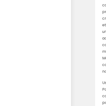
c
p
c
e
u
ac
c
mi
M
c
n
U
P
co
p