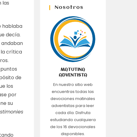
 las
Nosotros
le hablaba
ue decía.
ue andaban
la crítica
ros.
 puntos
MATUTINA
ADVENTISTA
pósito de
En nuestro sitio web
ue los
encuentras todas las
ase por
devociones matinales
ine su
adventistas para leer
stimonies
cada día. Disfruta
estudiando cualquiera
de los 16 devocionales
disponibles.
ntando