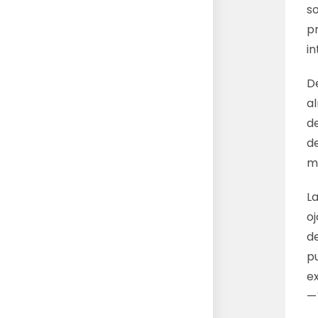
s
p
in
D
a
d
d
m
L
oj
d
p
e
—