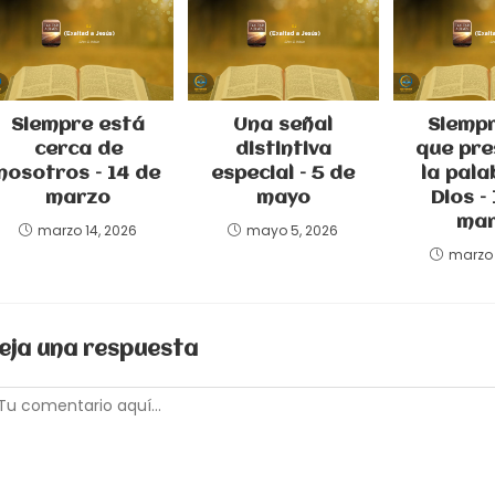
Siempre está
Una señal
Siempr
cerca de
distintiva
que pre
nosotros – 14 de
especial – 5 de
la pala
marzo
mayo
Dios –
mar
marzo 14, 2026
mayo 5, 2026
marzo 
eja una respuesta
omentario