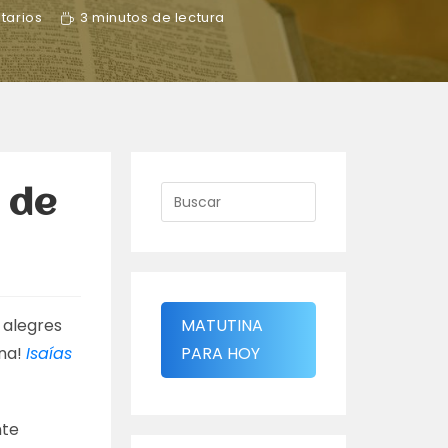
tarios
3 minutos de lectura
 de
 alegres
MATUTINA
ina!
Isaías
PARA HOY
nte