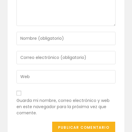
Introduce
tu
nombre
o
Introduce
nombre
tu
de
dirección
usuario
de
Introduce
para
correo
la
comentar
electrónico
URL
para
de
comentar
tu
Guarda mi nombre, correo electrónico y web
web
en este navegador para la próxima vez que
(opcional)
comente.