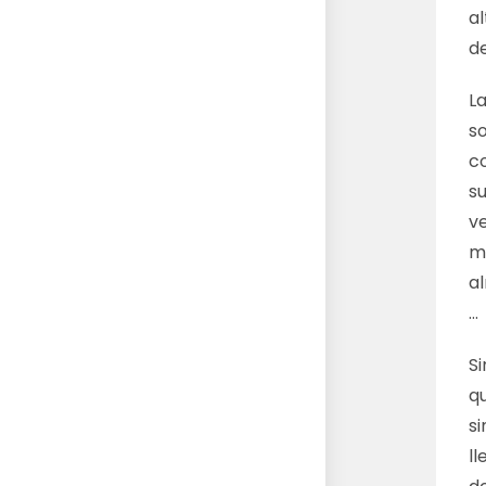
al
d
L
s
c
s
ve
me
al
…
S
qu
si
ll