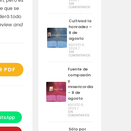
án; pero es
2026
/
SIN
de que se
COMENTARIOS
ederá todo
Cultivad la
eview and
honradez –
8 de
agosto
AGOSTO 8,
2026
/
SIN
COMENTARIOS
R PDF
Fuente de
compasión
y
misericordia
– 8 de
agosto
AGOSTO 8,
2026
/
SIN
COMENTARIOS
tsApp
e
bre
n
Sólo por