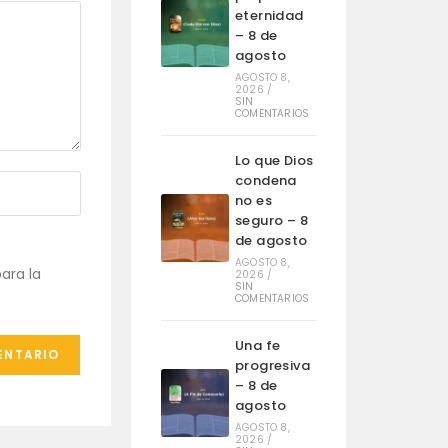
eternidad
– 8 de
agosto
AGOSTO 8,
2026
/
SIN
COMENTARIOS
Lo que Dios
condena
no es
seguro – 8
de agosto
AGOSTO 8,
ara la
2026
/
SIN
COMENTARIOS
Una fe
progresiva
– 8 de
agosto
AGOSTO 8,
2026
/