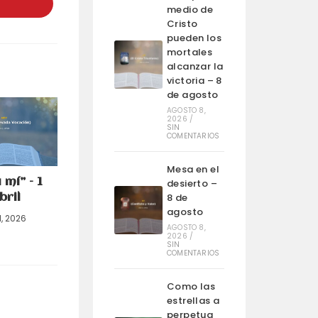
na
medio de
ueva
entana
Cristo
pueden los
mortales
alcanzar la
victoria – 8
de agosto
AGOSTO 8,
2026
/
SIN
COMENTARIOS
Mesa en el
 mí” – 1
desierto –
8 de
bril
agosto
1, 2026
AGOSTO 8,
2026
/
SIN
COMENTARIOS
Como las
estrellas a
perpetua