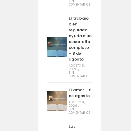
SIN
COMENTARIOS
El trabajo
bien
regulado
ayuda a un
desarrollo
completo
– 8 de
agosto
AGOSTO 8,
2026
/
SIN
COMENTARIOS
El amor – 8
de agosto
AGOSTO 8,
2026
/
SIN
COMENTARIOS
Los