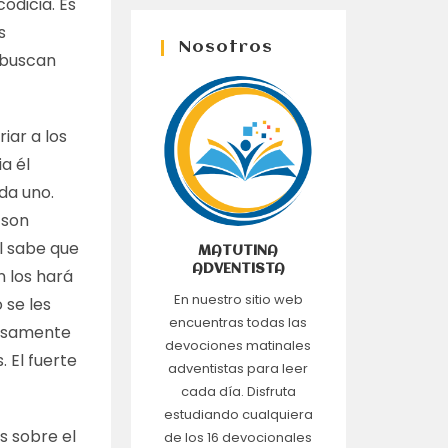
odicia. Es
s
Nosotros
a buscan
iar a los
a él
da uno.
 son
El sabe que
MATUTINA
ADVENTISTA
 los hará
En nuestro sitio web
 se les
encuentras todas las
iosamente
devociones matinales
 El fuerte
adventistas para leer
cada día. Disfruta
estudiando cualquiera
s sobre el
de los 16 devocionales