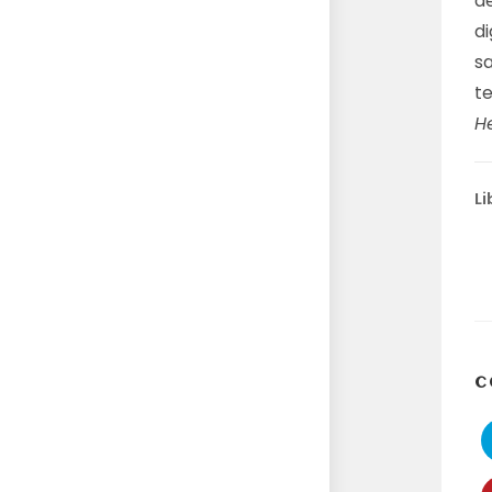
de
di
sa
t
H
Li
C