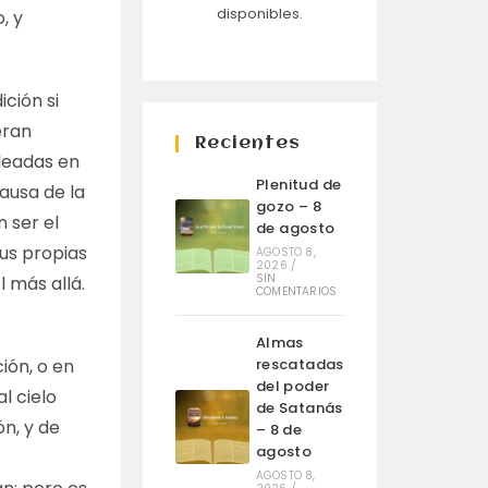
disponibles.
, y
ción si
eran
Recientes
leadas en
Plenitud de
ausa de la
gozo – 8
n ser el
de agosto
sus propias
AGOSTO 8,
2026
/
SIN
l más allá.
COMENTARIOS
Almas
ión, o en
rescatadas
del poder
l cielo
de Satanás
ón, y de
– 8 de
agosto
AGOSTO 8,