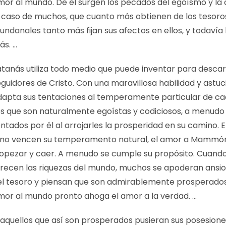
mor al mundo. De él surgen los pecados del egoísmo y la c
l caso de muchos, que cuanto más obtienen de los tesoro
undanales tanto más fijan sus afectos en ellos, y todaví
ás. …
atanás utiliza todo medio que puede inventar para descarr
guidores de Cristo. Con una maravillosa habilidad y astuci
dapta sus tentaciones al temperamente particular de ca
os que son naturalmente egoístas y codiciosos, a menudo
ntados por él al arrojarles la prosperidad en su camino. 
i no vencen su temperamento natural, el amor a Mammón
ropezar y caer. A menudo se cumple su propósito. Cuando
frecen las riquezas del mundo, muchos se apoderan ans
el tesoro y piensan que son admirablemente prosperados.
mor al mundo pronto ahoga el amor a la verdad. …
i aquellos que así son prosperados pusieran sus posesione