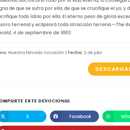
seando sacrificarlo todo por la vida eterna, lo conseguir
gna de que se sufra por ella, de que se crucifique el yo, y 
crifique todo ídolo por ella. El eterno peso de gloria exc
esoro terrenal y eclipsará toda atracción terrena.—
The R
erald, 4 de septiembre de 1883
.
bro:
Nuestra Elevada Vocación |
Fecha:
2 de julio
DESCARGA
COMPARTIR
OMPARTE ESTE DEVOCIONAL
ESTE
X
Facebook
Wha
Se
Se
S
abre
abre
a
CONTENIDO
en
en
e