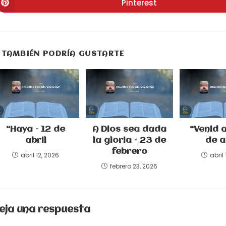
una
una
u
Pinterest
Se
nueva
nueva
n
abre
ventana
ventana
v
en
una
nueva
ventana
TAMBIÉN PODRÍA GUSTARTE
“Haya – 12 de
A Dios sea dada
“Venid a
abril
la gloria – 23 de
de a
febrero
abril 12, 2026
abril 
febrero 23, 2026
eja una respuesta