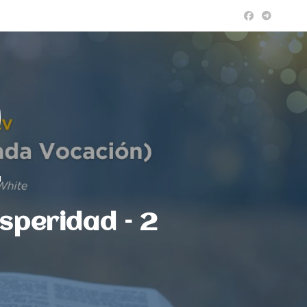
a
osperidad – 2