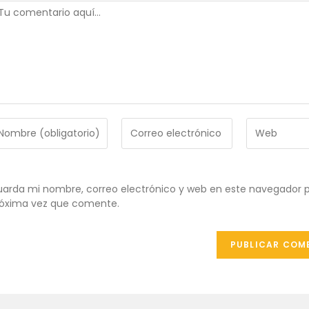
omentario
troduce
Introduce
Introduce
tu
la
ombre
dirección
URL
de
de
ombre
correo
tu
arda mi nombre, correo electrónico y web en este navegador p
e
electrónico
web
óxima vez que comente.
uario
para
(opcional)
ra
comentar
omentar