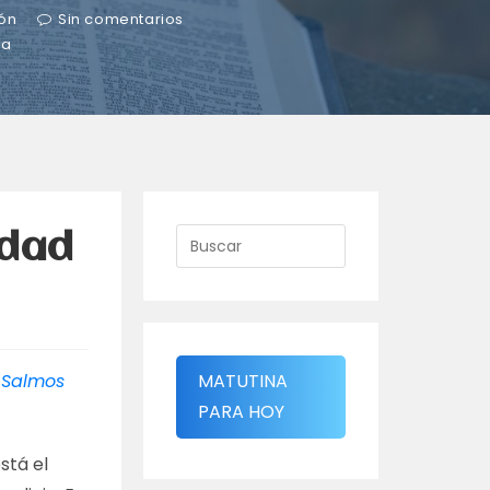
ón
Sin comentarios
ra
idad
.
Salmos
MATUTINA
PARA HOY
stá el