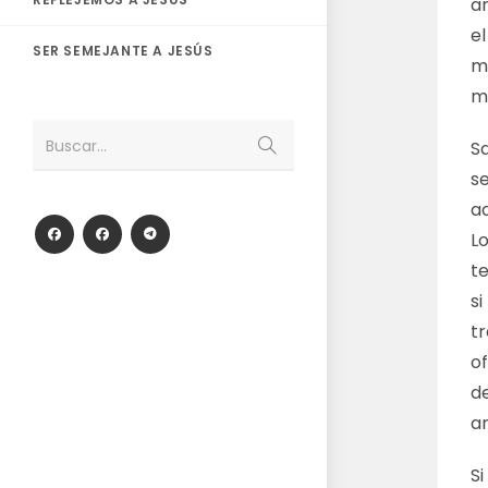
a
e
SER SEMEJANTE A JESÚS
m
m
Enviar
Buscar...
S
la
búsqueda
se
a
L
te
s
t
o
d
a
S