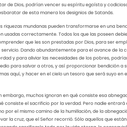
tar de Dios, podrían vencer su espíritu egoísta y codicioso
esbaratar de esta manera los designios de Satanás.
as riquezas mundanas pueden transformarse en una bendi
on usadas correctamente. Todos los que las poseen debi
omprender que les son prestadas por Dios, para ser emp
u servicio. Dando abundantemente para el avance de la c
rdad y para aliviar las necesidades de los pobres, podría
dio para salvar a otros, y así proporcionar bendición a 
mas aquí, y hacer en el cielo un tesoro que será suyo en e
in embargo, muchos ignoran en qué consiste esa abnegac
é consiste el sacrificio por la verdad. Pero nadie entrará a
no por el mismo camino de la humillación, de la abnegaci
evar la cruz, que el Señor recorrió. Sólo aquellos que están