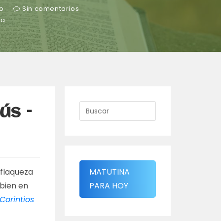
vo
Sin comentarios
ra
ús –
 flaqueza
MATUTINA
 bien en
PARA HOY
 Corintios