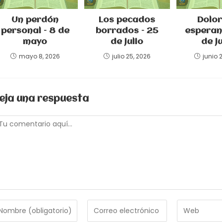
Un perdón
Los pecados
Dolor
personal – 8 de
borrados – 25
esperan
mayo
de julio
de j
mayo 8, 2026
julio 25, 2026
junio 
eja una respuesta
omentario
troduce
Introduce
Introduce
tu
la