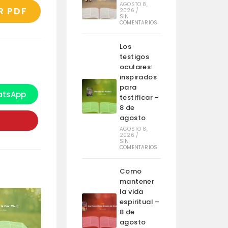
AGOSTO 8,
R PDF
2026
/
SIN
COMENTARIOS
Los
testigos
oculares:
inspirados
para
tsApp
e
testificar –
bre
8 de
n
agosto
na
ueva
AGOSTO 8,
entana
2026
/
SIN
COMENTARIOS
Como
mantener
la vida
espiritual –
8 de
agosto