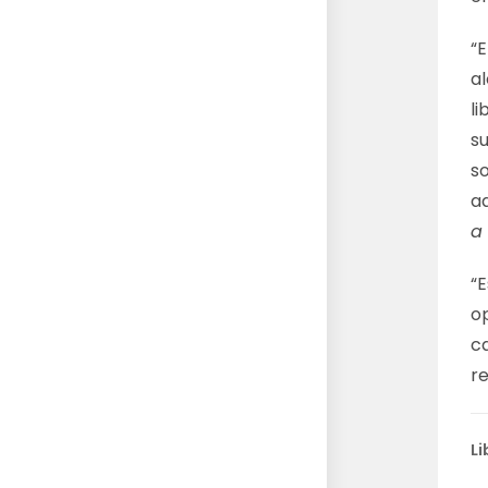
“E
al
l
s
s
a
a 
“
op
c
re
Li