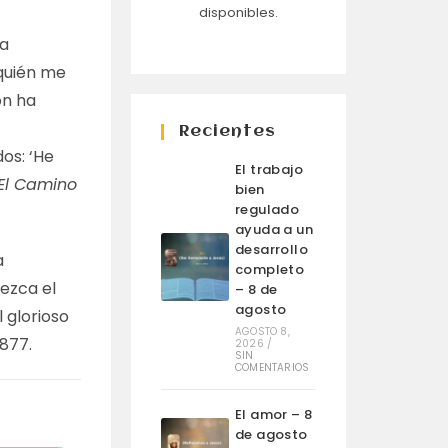
disponibles.
ía
¿quién me
ón ha
Recientes
os: ‘He
El trabajo
El Camino
bien
regulado
ayuda a un
desarrollo
a
completo
lezca el
– 8 de
agosto
 glorioso
AGOSTO 8,
1877
.
2026
/
SIN
COMENTARIOS
El amor – 8
de agosto