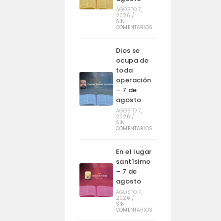
AGOSTO 7,
2026
/
SIN
COMENTARIOS
Dios se
ocupa de
toda
operación
– 7 de
agosto
AGOSTO 7,
2026
/
SIN
COMENTARIOS
En el lugar
santísimo
– 7 de
agosto
AGOSTO 7,
2026
/
SIN
COMENTARIOS