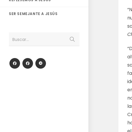
“N
SER SEMEJANTE A JESÚS
nu
sa
C
Enviar
Buscar...
la
búsqueda
“D
a
sa
fa
i
e
no
l
Cr
h
el