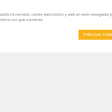
ombre
dirección
URL
de
de
ombre
correo
tu
arda mi nombre, correo electrónico y web en este navegador p
e
electrónico
web
óxima vez que comente.
uario
para
(opcional)
ra
comentar
omentar