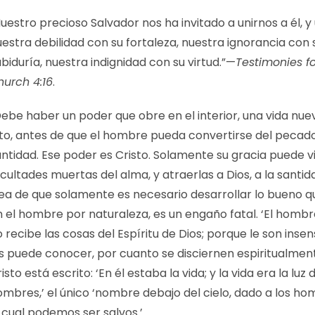
uestro precioso Salvador nos ha invitado a unirnos a él, y 
estra debilidad con su fortaleza, nuestra ignorancia con 
biduría, nuestra indignidad con su virtud.”—
Testimonies fo
hurch 4:16
.
ebe haber un poder que obre en el interior, una vida nue
lto, antes de que el hombre pueda convertirse del pecado
ntidad. Ese poder es Cristo. Solamente su gracia puede viv
cultades muertas del alma, y atraerlas a Dios, a la santid
dea de que solamente es necesario desarrollar lo bueno q
n el hombre por naturaleza, es un engaño fatal. ‘El hombr
 recibe las cosas del Espíritu de Dios; porque le son insen
as puede conocer, por cuanto se disciernen espiritualmen
isto está escrito: ‘En él estaba la vida; y la vida era la luz 
ombres,’ el único ‘nombre debajo del cielo, dado a los ho
 cual podemos ser salvos.’