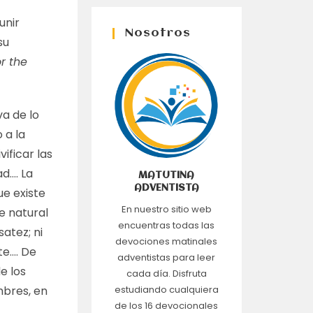
unir
Nosotros
su
r the
va de lo
 a la
ificar las
ad…. La
MATUTINA
ADVENTISTA
ue existe
En nuestro sitio web
e natural
encuentras todas las
satez; ni
devociones matinales
te…. De
adventistas para leer
de los
cada día. Disfruta
mbres, en
estudiando cualquiera
de los 16 devocionales