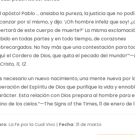
l apóstol Pablo … ansiaba la pureza, la justicia que no pod
canzar por sí mismo, y dijo: ‘¡Oh hombre infeliz que soy! 
ibertará de este cuerpo de muerte?’ La misma exclamaci
ubido en todas partes y en todo tiempo, de corazones
obrecargados. No hay más que una contestación para tod
quí el Cordero de Dios, que quita el pecado del mundo!’”—
Cristo, 11, 12
.
Es necesario un nuevo nacimiento, una mente nueva por l
eración del Espíritu de Dios que purifique la vida y ennob
arácter. Esta relación con Dios prepara al hombre para el
ino de los cielos.”—
The Signs of the Times, 11 de enero de 
bro:
La Fe por la Cual Vivo |
Fecha:
31 de marzo