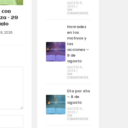
AGOSTO 8,
2026
/
SIN
 con
COMENTARIOS
za – 29
unio
Honradez
en los
29, 2026
motivos y
las
acciones –
8 de
agosto
AGOSTO 8,
2026
/
SIN
COMENTARIOS
Día por día
– 8 de
agosto
AGOSTO 8,
2026
/
SIN
COMENTARIOS