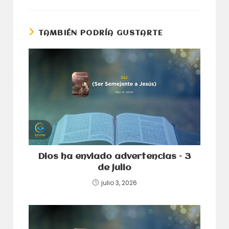
una
una
nueva
nueva
ventana
ventana
TAMBIÉN PODRÍA GUSTARTE
Dios ha enviado advertencias – 3
de julio
julio 3, 2026