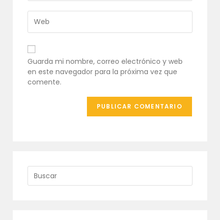
de
dirección
usuario
de
Introduce
para
correo
la
comentar
electrónico
URL
para
de
comentar
tu
Guarda mi nombre, correo electrónico y web
web
en este navegador para la próxima vez que
(opcional)
comente.