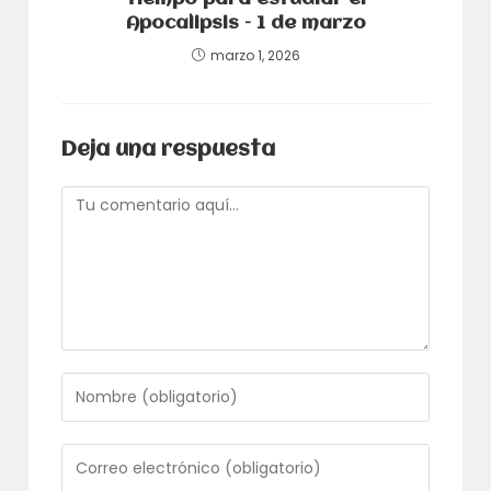
Apocalipsis – 1 de marzo
marzo 1, 2026
Deja una respuesta
Comentario
Introduce
tu
nombre
o
Introduce
nombre
tu