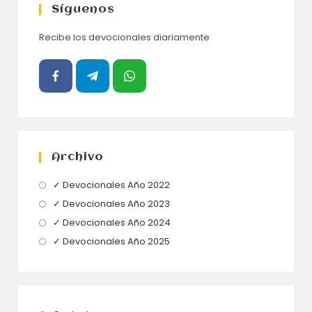
Síguenos
Recibe los devocionales diariamente
Archivo
Se
✓ Devocionales Año 2022
abre
Se
✓ Devocionales Año 2023
en
abre
Se
✓ Devocionales Año 2024
una
en
abre
Se
✓ Devocionales Año 2025
nueva
una
en
abre
pestaña
nueva
una
en
pestaña
nueva
una
pestaña
nueva