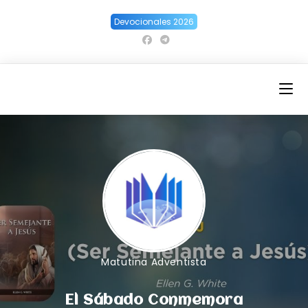
Ir
Devocionales 2026
al
contenido
Matutina Adventista
El Sábado Conmemora