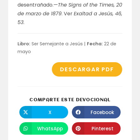
desentrañado.—
The Signs of the Times, 20
de marzo de 1879
. Ver
Exaltad a Jesús, 46,
53
.
Libro:
Ser Semejante a Jesús |
Fecha:
22 de
mayo
DESCARGAR PDF
COMPARTI
COMPARTE ESTE DEVOCIONAL
ESTE
CONTENID
X
Facebook
Se
Se
abre
abre
en
en
una
una
WhatsApp
Pinterest
Se
Se
nueva
nueva
abre
abre
ventana
ventana
en
en