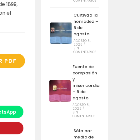
COMENTARIOS
 de 1899,
on el
Cultivad la
honradez –
8 de
agosto
AGOSTO 8,
2026
/
SIN
COMENTARIOS
R PDF
Fuente de
compasión
y
misericordia
– 8 de
agosto
AGOSTO 8,
2026
/
tsApp
SIN
e
COMENTARIOS
bre
n
na
Sólo por
ueva
entana
medio de