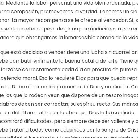
la. Mediante la labor personal, una vida bien ordenada, pi
ierna compasión, promovemos la verdad. Tenemos un cie
anar. La mayor recompensa se le ofrece al vencedor. Sí, 
esenta un eterno peso de gloria para inducirnos a correr
anera que obtengamos la inmarcesible corona de la vida
 que está decidido a vencer tiene una lucha sin cuartel ant
be combatir virilmente la buena batalla de la fe. Tiene 
sforzarse correctamente cada día en procura de pureza
xcelencia moral. Eso lo requiere Dios para que pueda rep
isto. Debe creer en las promesas de Dios y confiar en Cri
ue los que lo rodean vean que dispone de un tesoro inagot
alabras deben ser correctas; su espíritu recto. Sus mano
ben debilitarse al hacer la obra que Dios le ha confiado.
contrará dificultades, pero siempre debe ser valiente y a
be tratar a todos como adquiridos por la sangre de Crist