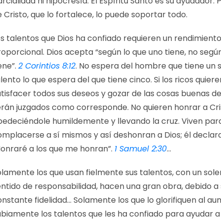
rcialidad ni hipocresía. El Espíritu Santo es su ayudador.
 Cristo, que lo fortalece, lo puede soportar todo.
os talentos que Dios ha confiado requieren un rendimient
oporcional. Dios acepta “según lo que uno tiene, no segú
ene”.
2 Corintios 8:12
. No espera del hombre que tiene un 
lento lo que espera del que tiene cinco. Si los ricos quiere
tisfacer todos sus deseos y gozar de las cosas buenas de
erán juzgados como corresponde. No quieren honrar a Cri
bedeciéndole humildemente y llevando la cruz. Viven par
omplacerse a sí mismos y así deshonran a Dios; él declara
Honraré a los que me honran”.
1 Samuel 2:30
…
olamente los que usan fielmente sus talentos, con un so
entido de responsabilidad, hacen una gran obra, debido a
onstante fidelidad… Solamente los que lo glorifiquen al a
abiamente los talentos que les ha confiado para ayudar a