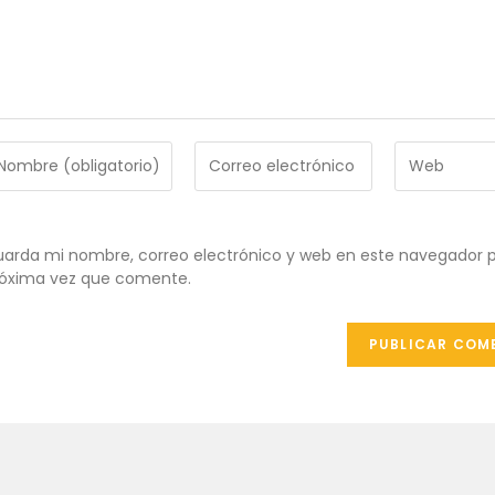
troduce
Introduce
Introduce
tu
la
ombre
dirección
URL
de
de
ombre
correo
tu
arda mi nombre, correo electrónico y web en este navegador p
e
electrónico
web
óxima vez que comente.
uario
para
(opcional)
ra
comentar
omentar