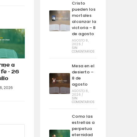
Cristo
pueden los
mortales
alcanzar la
victoria – 8
de agosto
AGOSTO 8,
2026
/
SIN
COMENTARIOS
rme a
Mesa en el
desierto –
fe – 26
8 de
ulio
agosto
26, 2026
AGOSTO 8,
2026
/
SIN
COMENTARIOS
Como las
estrellas a
perpetua
eternidad