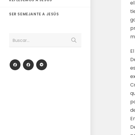
el
t
SER SEMEJANTE A JESÚS
g
pr
m
Enviar
Buscar...
la
búsqueda
El
De
e
e
Cr
q
p
de
En
De