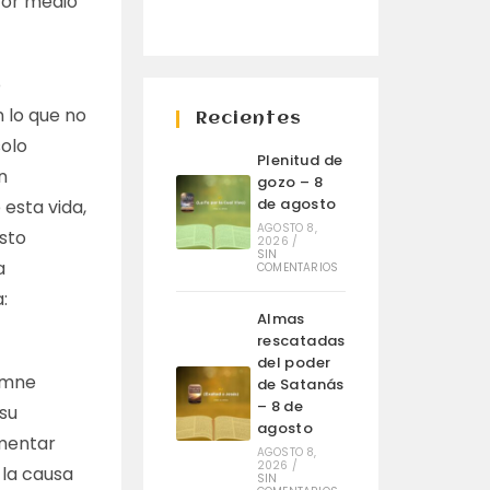
 Por medio
o
n lo que no
Recientes
solo
Plenitud de
n
gozo – 8
de agosto
 esta vida,
AGOSTO 8,
sto
2026
/
SIN
a
COMENTARIOS
:
Almas
rescatadas
del poder
lemne
de Satanás
– 8 de
 su
agosto
umentar
AGOSTO 8,
2026
/
 la causa
SIN