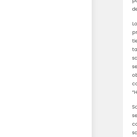
pa
de
L
pr
ti
ta
sa
s
o
c
“
S
s
c
s