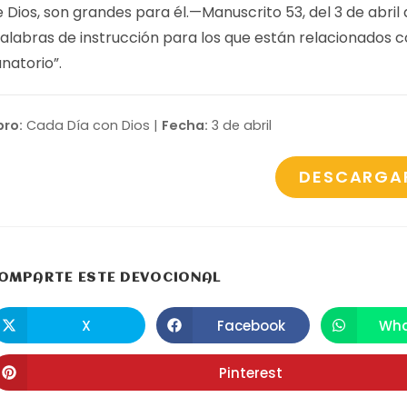
e Dios, son grandes para él.—
Manuscrito 53
, del 3 de abril
Palabras de instrucción para los que están relacionados c
natorio”.
bro:
Cada Día con Dios |
Fecha:
3 de abril
DESCARGA
COMPARTIR
OMPARTE ESTE DEVOCIONAL
ESTE
X
Facebook
Wha
Se
Se
S
abre
abre
a
CONTENIDO
en
en
e
una
una
u
Pinterest
Se
nueva
nueva
n
abre
ventana
ventana
v
en