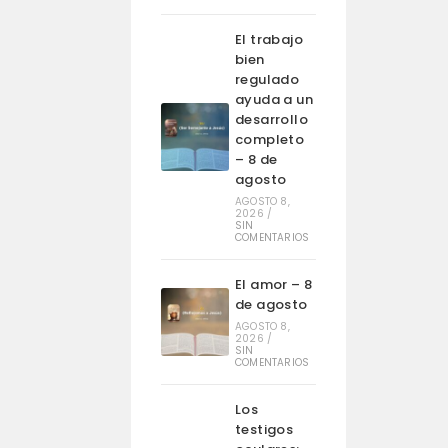
El trabajo
bien
regulado
ayuda a un
desarrollo
completo
– 8 de
agosto
AGOSTO 8,
2026
/
SIN
COMENTARIOS
El amor – 8
de agosto
AGOSTO 8,
2026
/
SIN
COMENTARIOS
Los
testigos