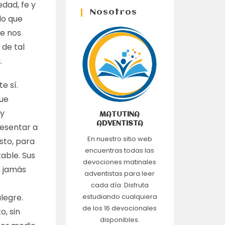
edad, fe y
Nosotros
lo que
se nos
 de tal
.
e sí.
que
 y
MATUTINA
ADVENTISTA
resentar a
En nuestro sitio web
sto, para
encuentras todas las
able. Sus
devociones matinales
s jamás
adventistas para leer
cada día. Disfruta
legre.
estudiando cualquiera
de los 16 devocionales
o, sin
disponibles.