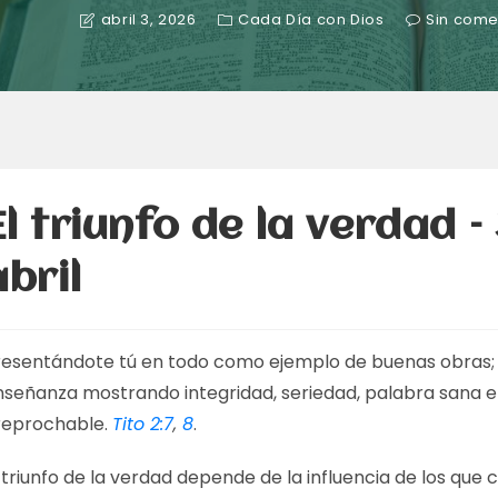
abril 3, 2026
Cada Día con Dios
Sin come
El triunfo de la verdad –
abril
resentándote tú en todo como ejemplo de buenas obras; 
nseñanza mostrando integridad, seriedad, palabra sana e
rreprochable.
Tito 2:7
,
8
.
 triunfo de la verdad depende de la influencia de los que 