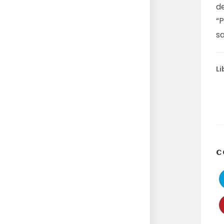
d
“
sa
Li
C