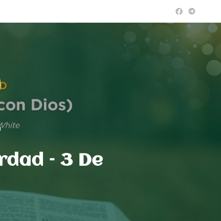
a
erdad – 3 De