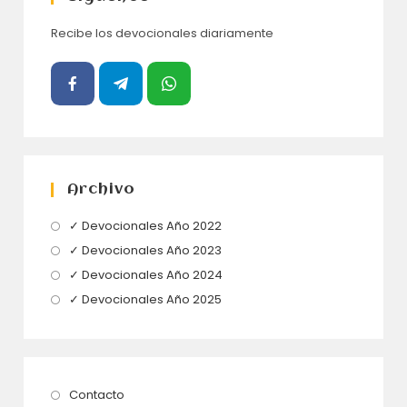
Recibe los devocionales diariamente
Archivo
Se
✓ Devocionales Año 2022
abre
Se
✓ Devocionales Año 2023
en
abre
Se
✓ Devocionales Año 2024
una
en
abre
Se
✓ Devocionales Año 2025
nueva
una
en
abre
pestaña
nueva
una
en
pestaña
nueva
una
pestaña
nueva
Se
Contacto