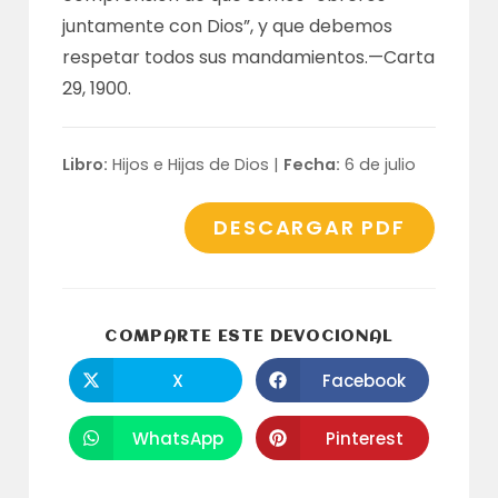
juntamente con Dios”, y que debemos
respetar todos sus mandamientos.—
Carta
29, 1900
.
Libro:
Hijos e Hijas de Dios |
Fecha:
6 de julio
DESCARGAR PDF
COMPARTI
COMPARTE ESTE DEVOCIONAL
ESTE
CONTENID
X
Facebook
Se
Se
abre
abre
en
en
una
una
WhatsApp
Pinterest
Se
Se
nueva
nueva
abre
abre
ventana
ventana
en
en
una
una