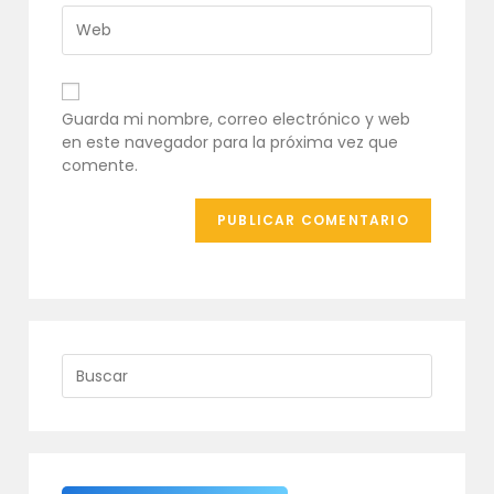
usuario
de
Introduce
para
correo
la
comentar
electrónico
URL
para
de
comentar
tu
Guarda mi nombre, correo electrónico y web
web
en este navegador para la próxima vez que
(opcional)
comente.