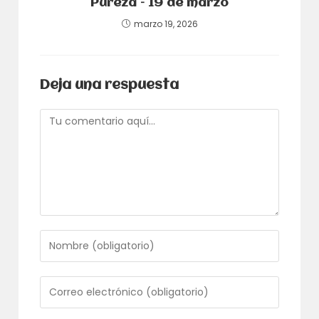
Pureza – 19 de marzo
marzo 19, 2026
Deja una respuesta
Comentario
Introduce
tu
nombre
o
Introduce
nombre
tu
de
dirección