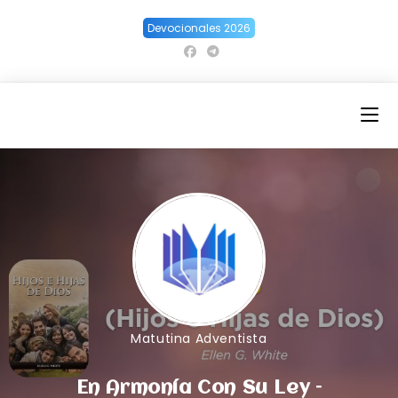
Ir
Devocionales 2026
al
contenido
Matutina Adventista
En Armonía Con Su Ley –