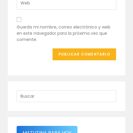
para
correo
la
comentar
electrónico
URL
para
de
comentar
tu
Guarda mi nombre, correo electrónico y web
web
en este navegador para la próxima vez que
(opcional)
comente.
MATUTINA PARA HOY