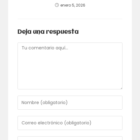
enero 5, 2026
Deja una respuesta
Comentario
Introduce
tu
nombre
o
Introduce
nombre
tu
de
dirección
usuario
de
Introduce