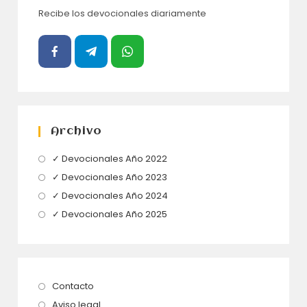
Recibe los devocionales diariamente
Archivo
Se
✓ Devocionales Año 2022
abre
Se
✓ Devocionales Año 2023
en
abre
Se
✓ Devocionales Año 2024
una
en
abre
Se
✓ Devocionales Año 2025
nueva
una
en
abre
pestaña
nueva
una
en
pestaña
nueva
una
pestaña
nueva
Se
Contacto
pestaña
abre
Se
Aviso legal