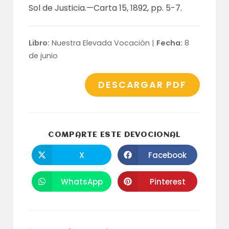
Sol de Justicia.—
Carta 15, 1892, pp. 5-7
.
Libro:
Nuestra Elevada Vocación |
Fecha:
8
de junio
DESCARGAR PDF
COMPARTI
COMPARTE ESTE DEVOCIONAL
ESTE
CONTENID
X
Facebook
Se
Se
abre
abre
en
en
una
una
WhatsApp
Pinterest
Se
Se
nueva
nueva
abre
abre
ventana
ventana
en
en
una
una
nueva
nueva
ventana
ventana