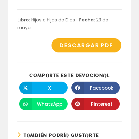
Libro:
Hijos e Hijas de Dios |
Fecha:
23 de
mayo
DESCARGAR PDF
COMPARTI
COMPARTE ESTE DEVOCIONAL
ESTE
CONTENID
X
Facebook
Se
Se
abre
abre
en
en
una
una
WhatsApp
Pinterest
Se
Se
nueva
nueva
abre
abre
ventana
ventana
en
en
una
una
nueva
nueva
ventana
ventana
TAMBIÉN PODRÍA GUSTARTE