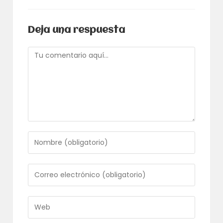
Deja una respuesta
Comentario
Introduce
tu
nombre
o
Introduce
nombre
tu
de
dirección
usuario
de
Introduce
para
correo
la
comentar
electrónico
URL