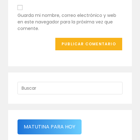
para
de
comentar
tu
Guarda mi nombre, correo electrónico y web
web
en este navegador para la próxima vez que
(opcional)
comente.
MATUTINA PARA HOY