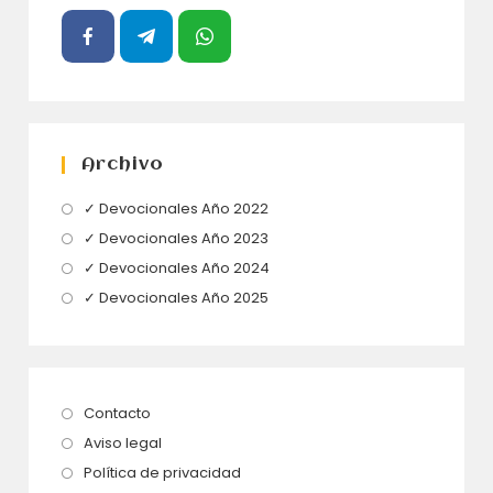
Archivo
Se
✓ Devocionales Año 2022
abre
Se
✓ Devocionales Año 2023
en
abre
Se
✓ Devocionales Año 2024
una
en
abre
Se
✓ Devocionales Año 2025
nueva
una
en
abre
pestaña
nueva
una
en
pestaña
nueva
una
pestaña
nueva
Se
Contacto
pestaña
abre
Se
Aviso legal
en
abre
Se
Política de privacidad