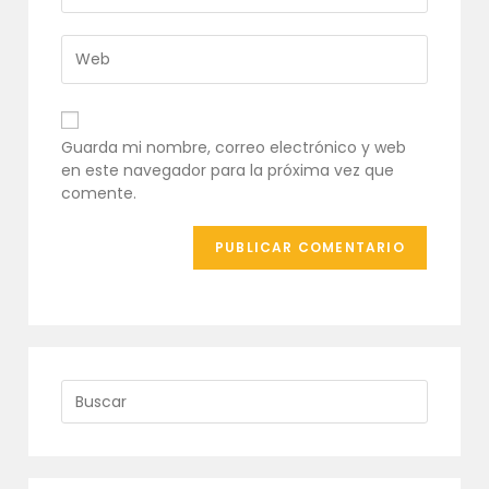
de
dirección
usuario
de
Introduce
para
correo
la
comentar
electrónico
URL
para
de
comentar
tu
Guarda mi nombre, correo electrónico y web
web
en este navegador para la próxima vez que
(opcional)
comente.