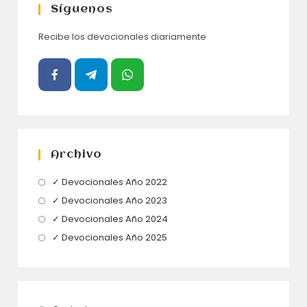
Síguenos
Recibe los devocionales diariamente
Archivo
Se
✓ Devocionales Año 2022
abre
Se
✓ Devocionales Año 2023
en
abre
Se
✓ Devocionales Año 2024
una
en
abre
Se
✓ Devocionales Año 2025
nueva
una
en
abre
pestaña
nueva
una
en
pestaña
nueva
una
pestaña
nueva