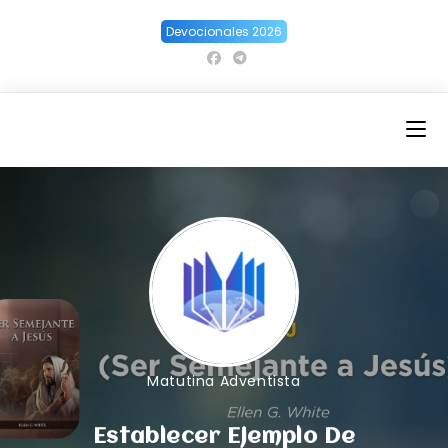
Ir
Devocionales 2026
al
contenido
Matutina Adventista
Establecer Ejemplo De