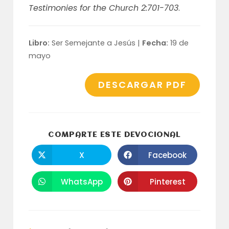
Testimonies for the Church 2:701-703
.
Libro:
Ser Semejante a Jesús |
Fecha:
19 de
mayo
DESCARGAR PDF
COMPARTI
COMPARTE ESTE DEVOCIONAL
ESTE
CONTENID
X
Facebook
Se
Se
abre
abre
en
en
una
una
WhatsApp
Pinterest
Se
Se
nueva
nueva
abre
abre
ventana
ventana
en
en
una
una
nueva
nueva
ventana
ventana