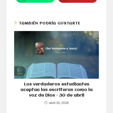
nueva
nueva
abre
abre
ventana
ventana
en
en
una
una
nueva
nueva
ventana
ventana
TAMBIÉN PODRÍA GUSTARTE
Los verdaderos estudiantes
aceptan las escrituras como la
voz de Dios – 30 de abril
abril 30, 2026