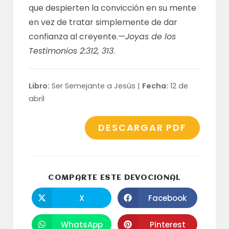
que despierten la convicción en su mente
en vez de tratar simplemente de dar
confianza al creyente.—
Joyas de los
Testimonios 2:312, 313
.
Libro:
Ser Semejante a Jesús |
Fecha:
12 de
abril
DESCARGAR PDF
COMPARTI
COMPARTE ESTE DEVOCIONAL
ESTE
CONTENID
X
Facebook
Se
Se
abre
abre
en
en
una
una
WhatsApp
Pinterest
Se
Se