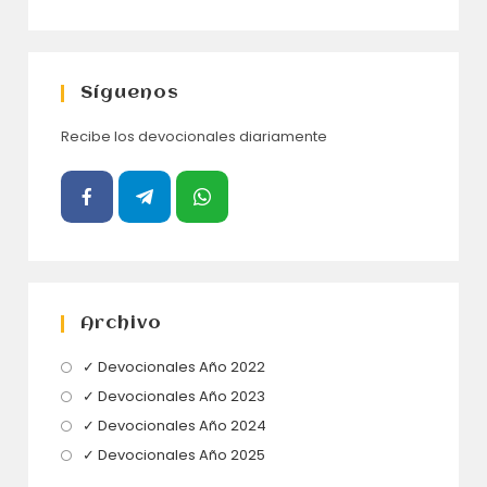
Síguenos
Recibe los devocionales diariamente
Archivo
Se
✓ Devocionales Año 2022
abre
Se
✓ Devocionales Año 2023
en
abre
Se
✓ Devocionales Año 2024
una
en
abre
Se
✓ Devocionales Año 2025
nueva
una
en
abre