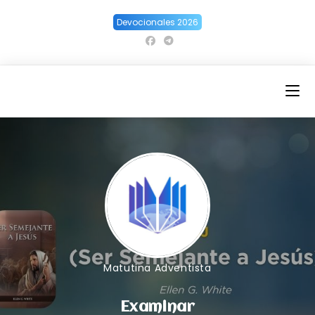
Ir
Devocionales 2026
al
contenido
Matutina Adventista
Examinar