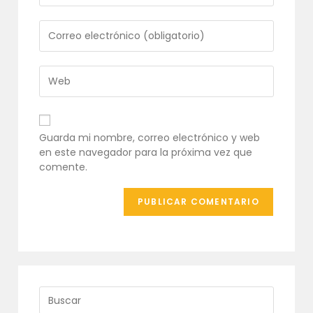
nombre
o
Introduce
nombre
tu
de
dirección
usuario
de
Introduce
para
correo
la
comentar
electrónico
URL
para
de
comentar
tu
Guarda mi nombre, correo electrónico y web
web
en este navegador para la próxima vez que
(opcional)
comente.