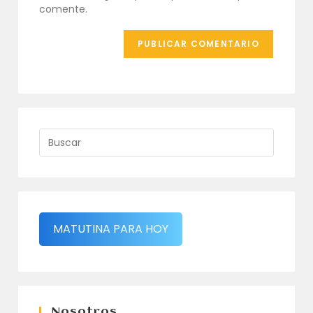
(opcional)
comente.
MATUTINA PARA HOY
Nosotros