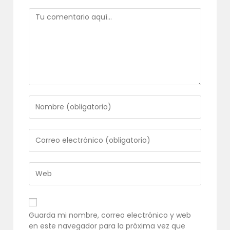
Comentario
Introduce
tu
nombre
o
Introduce
nombre
tu
de
dirección
usuario
de
Introduce
para
correo
la
comentar
electrónico
URL
para
de
comentar
tu
Guarda mi nombre, correo electrónico y web
web
en este navegador para la próxima vez que