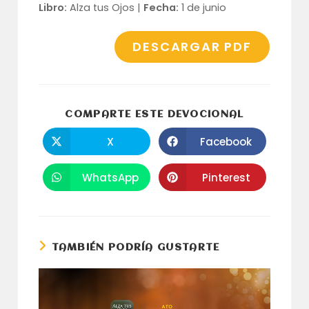
Libro:
Alza tus Ojos |
Fecha:
1 de junio
DESCARGAR PDF
COMPARTI
COMPARTE ESTE DEVOCIONAL
ESTE
CONTENID
X
Facebook
Se
Se
abre
abre
en
en
una
una
WhatsApp
Pinterest
Se
Se
nueva
nueva
abre
abre
ventana
ventana
en
en
una
una
nueva
nueva
ventana
ventana
TAMBIÉN PODRÍA GUSTARTE