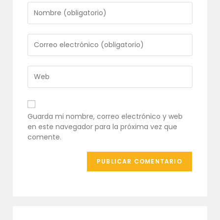
Introduce
tu
nombre
o
Introduce
nombre
tu
de
dirección
usuario
de
Introduce
para
correo
la
comentar
electrónico
URL
para
de
comentar
tu
Guarda mi nombre, correo electrónico y web
web
en este navegador para la próxima vez que
(opcional)
comente.