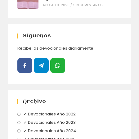
AGOSTO 9, 2026
/
SIN COMENTARIOS
Síguenos
Recibe los devocionales diariamente
Archivo
Se
✓ Devocionales Año 2022
abre
Se
✓ Devocionales Año 2023
en
abre
Se
✓ Devocionales Año 2024
una
en
abre