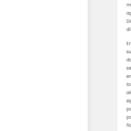
m
a
D
dí
E
su
d
se
e
lo
a
si
p
po
fl