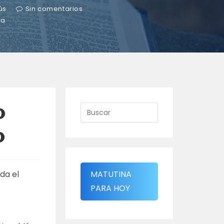
ús
Sin comentarios
ra
o
o
rda el
MATUTINA
PARA HOY