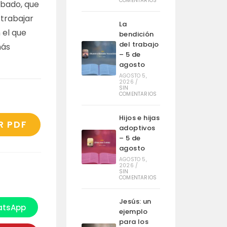
COMENTARIOS
ábado, que
trabajar
La
 el que
bendición
del trabajo
más
– 5 de
agosto
AGOSTO 5,
2026
/
SIN
COMENTARIOS
Hijos e hijas
R PDF
adoptivos
– 5 de
agosto
AGOSTO 5,
2026
/
SIN
COMENTARIOS
Jesús: un
tsApp
e
ejemplo
bre
para los
n