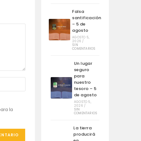
Falsa
santificación
– 5 de
agosto
AGOSTO 5,
2026
/
SIN
COMENTARIOS
Un lugar
seguro
para
nuestro
tesoro – 5
de agosto
AGOSTO 5,
2026
/
ara la
SIN
COMENTARIOS
La tierra
producirá
en