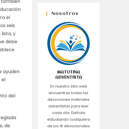
no también
educación
Nosotros
ra el
os seis
lista, y
que debe
tablece
se ayuden
MATUTINA
ADVENTISTA
 el
En nuestro sitio web
encuentras todas las
anto del
devociones matinales
adventistas para leer
cada día. Disfruta
rreglada
estudiando cualquiera
e, de
de los 16 devocionales