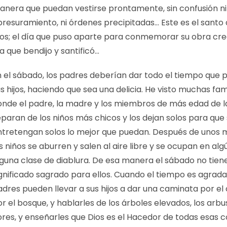
anera que puedan vestirse prontamente, sin confusión ni
presuramiento, ni órdenes precipitadas… Este es el santo 
ios; el día que puso aparte para conmemorar su obra cre
a que bendijo y santificó…
n el sábado, los padres deberían dar todo el tiempo que 
s hijos, haciendo que sea una delicia. He visto muchas fam
onde el padre, la madre y los miembros de más edad de l
paran de los niños más chicos y los dejan solos para que
ntretengan solos lo mejor que puedan. Después de unos
s niños se aburren y salen al aire libre y se ocupan en alg
lguna clase de diablura. De esa manera el sábado no tien
gnificado sagrado para ellos. Cuando el tiempo es agradab
adres pueden llevar a sus hijos a dar una caminata por e
r el bosque, y hablarles de los árboles elevados, los arbu
ores, y enseñarles que Dios es el Hacedor de todas esas c