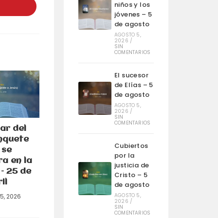
na
niños y los
ueva
jóvenes – 5
entana
de agosto
AGOSTO 5,
2026
/
SIN
COMENTARIOS
El sucesor
de Elías – 5
de agosto
AGOSTO 5,
2026
/
SIN
COMENTARIOS
ar del
nquete
Cubiertos
 se
por la
a en la
justicia de
– 25 de
Cristo – 5
il
de agosto
AGOSTO 5,
25, 2026
2026
/
SIN
COMENTARIOS