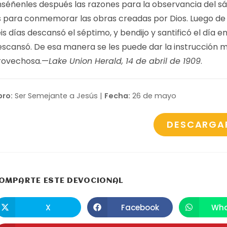
nséñenles después las razones para la observancia del s
s para conmemorar las obras creadas por Dios. Luego de 
is días descansó el séptimo, y bendijo y santificó el día en
escansó. De esa manera se les puede dar la instrucción 
rovechosa.—
Lake Union Herald, 14 de abril de 1909
.
bro:
Ser Semejante a Jesús |
Fecha:
26 de mayo
DESCARGA
COMPARTIR
OMPARTE ESTE DEVOCIONAL
ESTE
X
Facebook
Wha
Se
Se
S
abre
abre
a
CONTENIDO
en
en
e