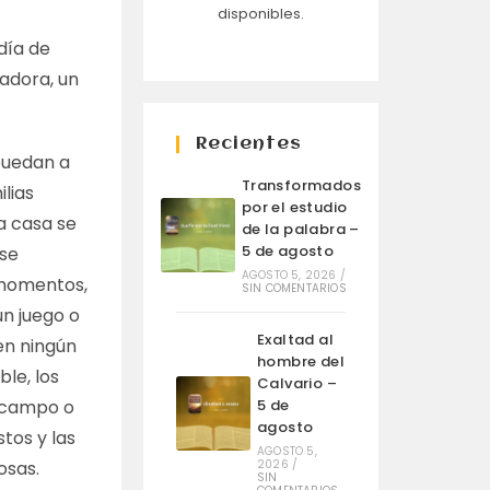
disponibles.
día de
adora, un
Recientes
puedan a
Transformados
ilias
por el estudio
a casa se
de la palabra –
5 de agosto
 se
AGOSTO 5, 2026
/
 momentos,
SIN COMENTARIOS
ún juego o
Exaltad al
en ningún
hombre del
le, los
Calvario –
l campo o
5 de
agosto
stos y las
AGOSTO 5,
osas.
2026
/
SIN