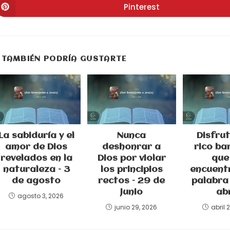
una
una
u
Pinterest
Se
nueva
nueva
n
abre
ventana
ventana
v
en
una
nueva
ventana
TAMBIÉN PODRÍA GUSTARTE
La sabiduría y el
Nunca
Disfrut
amor de Dios
deshonrar a
rico ba
revelados en la
Dios por violar
que
naturaleza – 3
los principios
encuentr
de agosto
rectos – 29 de
palabra 
junio
abr
agosto 3, 2026
junio 29, 2026
abril 