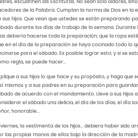
dres, escudriñen las Escrituras. No sean sólo oidores, si
acedores de la Palabra. Cumplan la norma de Dios en la 
e sus hijos. Que vean que ustedes se están preparando pa
ábado durante los días de trabajo de la semana. Durante l
as debería hacerse toda la preparación; que la ropa esté 
ue en el día de la preparación se haya cocinado todo lo 
cinarse para el sábado. Es posible lograr esto; y si se es
omo regla, se puede hacer…
plique a sus hijos lo que hace y su propósito, y haga que 
 sí mismos y a sus padres en su preparación para guardar
ábado de acuerdo con el mandamiento. Lleve a sus hijos a
nsiderar el sábado una delicia, el día de los días, el día s
eñor, honorable…
 viernes, la vestimenta de los hijos… debiera haber sido a
r las propias manos de ellos bajo la dirección de la madr