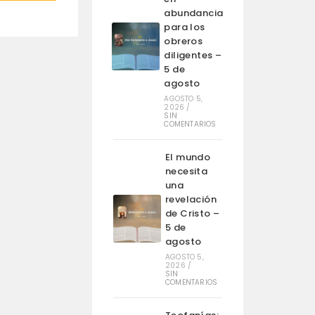
abundancia
para los
obreros
diligentes –
5 de
agosto
AGOSTO 5,
2026
/
SIN
COMENTARIOS
El mundo
necesita
una
revelación
de Cristo –
5 de
agosto
AGOSTO 5,
2026
/
SIN
COMENTARIOS