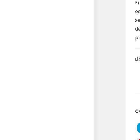
E
e
se
d
p
Li
C