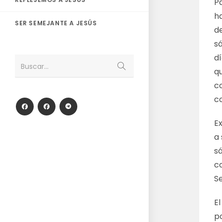
Pa
h
SER SEMEJANTE A JESÚS
d
s
dí
Enviar
Buscar...
q
la
búsqueda
co
c
Ex
a
s
co
S
El
po