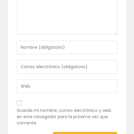
Introduce
tu
nombre
o
Introduce
nombre
tu
de
dirección
usuario
de
Introduce
para
correo
la
comentar
electrónico
URL
para
de
comentar
tu
Guarda mi nombre, correo electrónico y web
web
en este navegador para la próxima vez que
(opcional)
comente.